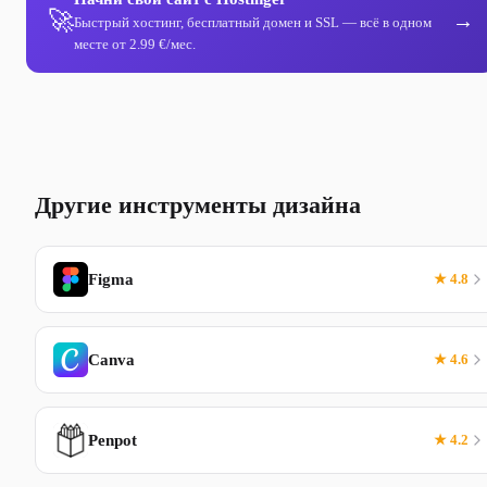
🚀
→
Быстрый хостинг, бесплатный домен и SSL — всё в одном
месте от 2.99 €/мес.
Другие инструменты дизайна
Figma
★ 4.8
Canva
★ 4.6
Penpot
★ 4.2