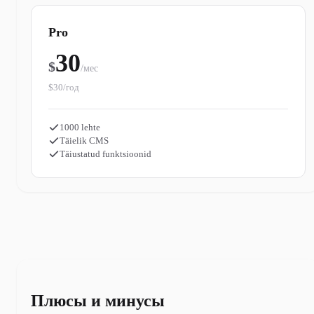
Pro
30
$
/мес
$30/год
1000 lehte
Täielik CMS
Täiustatud funktsioonid
Плюсы и минусы