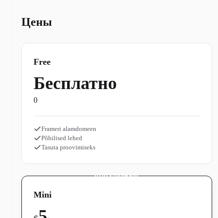
Цены
Free
Бесплатно
0
Frameri alamdomeen
Põhilised lehed
Tasuta proovimiseks
ПОПУЛЯРНЫЙ
Mini
5