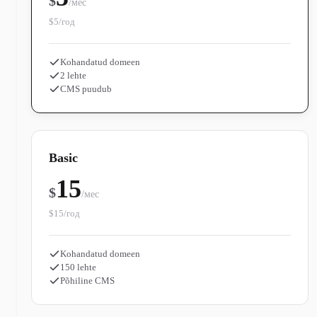
$
/мес
$5/год
Kohandatud domeen
2 lehte
CMS puudub
Basic
15
$
/мес
$15/год
Kohandatud domeen
150 lehte
Põhiline CMS