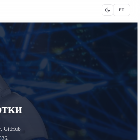
ET
отки
r, GitHub
026.