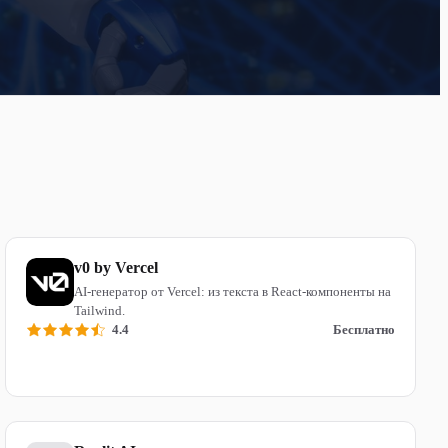
v0 by Vercel
AI-генератор от Vercel: из текста в React-компоненты на
Tailwind.
4.4
Бесплатно
Читать обзор