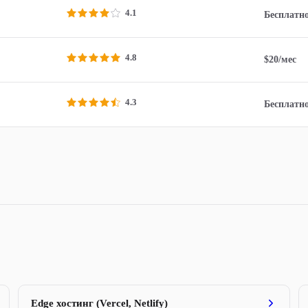
4.1
Бесплатн
4.8
$20/мес
4.3
Бесплатн
Edge хостинг (Vercel, Netlify)