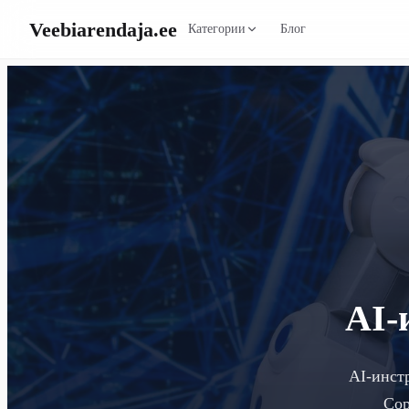
Veebiarendaja
.ee
Категории
Блог
AI-
AI-инстр
Cop