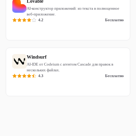
Lovable
AI-конструктор приложений: из текста в полноценное
веб-приложение.
4.2
Бесплатно
Читать обзор
Windsurf
AI-IDE от Codeium с агентом Cascade для правок в
нескольких файлах.
4.3
Бесплатно
Читать обзор