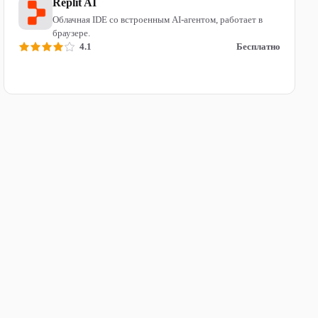
Replit AI
Облачная IDE со встроенным AI-агентом, работает в
браузере.
4.1
Бесплатно
Читать обзор