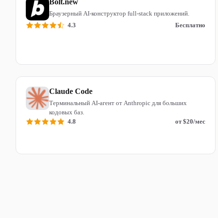
Bolt.new
Браузерный AI-конструктор full-stack приложений.
4.3
Бесплатно
Читать обзор
Claude Code
Терминальный AI-агент от Anthropic для больших
кодовых баз.
4.8
от $20/мес
Читать обзор