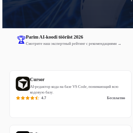
Parim AI-koodi tööriist 2026
🏆
Смотрите наш экспертный рейтинг с рекомендациями →
Cursor
AI-редактор кода на базе VS Code, понимающий всю
кодовую базу.
4.7
Бесплатно
Читать обзор