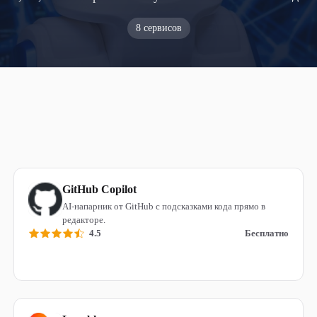
8 сервисов
GitHub Copilot
AI-напарник от GitHub с подсказками кода прямо в
редакторе.
4.5
Бесплатно
Читать обзор