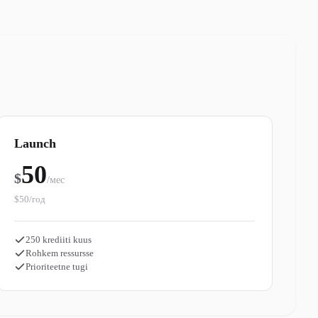
Launch
50
$
/мес
$50/год
250 krediiti kuus
Rohkem ressursse
Prioriteetne tugi