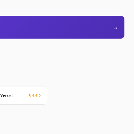
→
 Vercel
★ 4.4