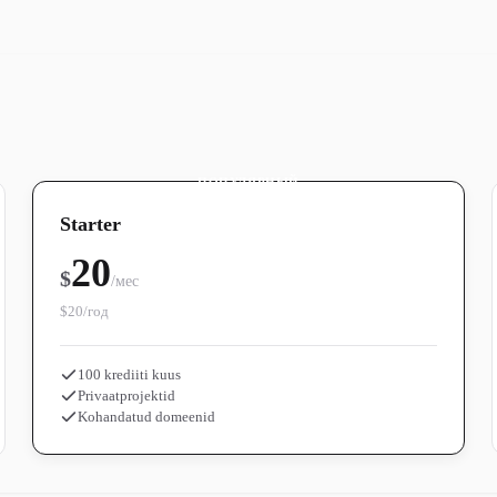
ПОПУЛЯРНЫЙ
Starter
20
$
/мес
$20/год
100 krediiti kuus
Privaatprojektid
Kohandatud domeenid