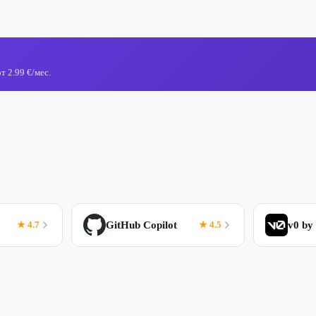
 2.99 €/мес.
★ 4.7
GitHub Copilot
★ 4.5
v0 by