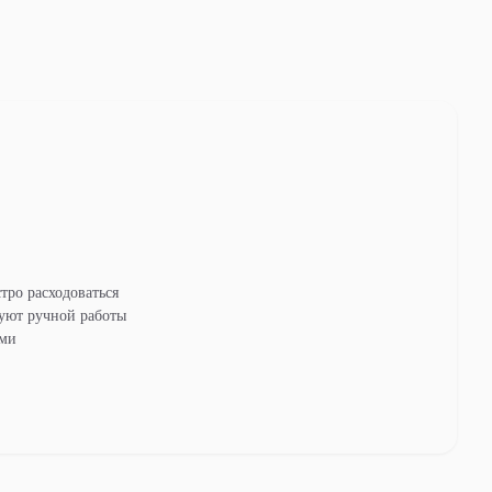
тро расходоваться
уют ручной работы
ями