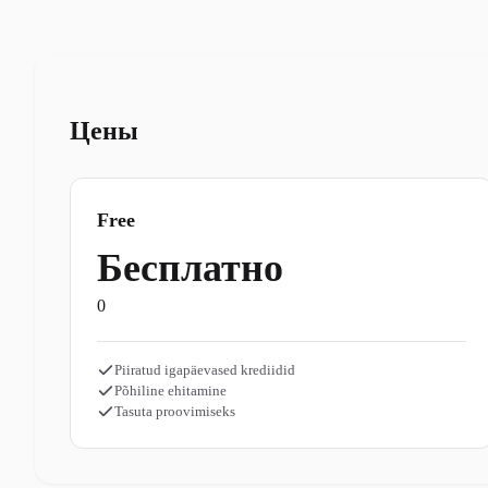
Цены
Free
Бесплатно
0
Piiratud igapäevased krediidid
Põhiline ehitamine
Tasuta proovimiseks