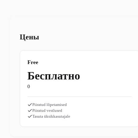
Цены
Free
Бесплатно
0
Piiratud lõpetamised
Piiratud vestlused
Tasuta üksikkasutajale