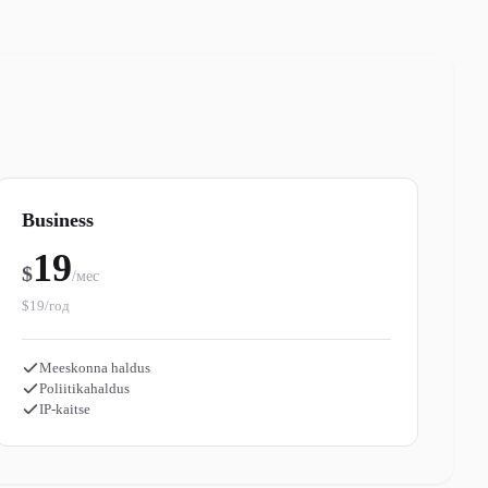
Business
19
$
/мес
$19/год
Meeskonna haldus
Poliitikahaldus
IP-kaitse