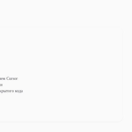
чем Cursor
ми
крытого кода