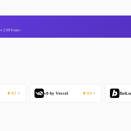
 2.99 €/мес.
★ 4.7
v0 by Vercel
★ 4.4
Bolt.