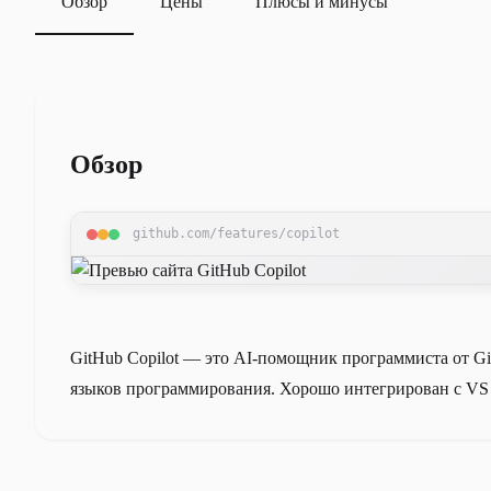
Обзор
Цены
Плюсы и минусы
Обзор
github.com/features/copilot
GitHub Copilot — это AI-помощник программиста от Gi
языков программирования. Хорошо интегрирован с VS 