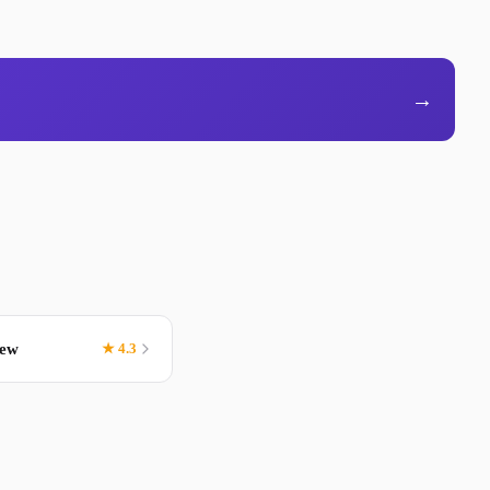
→
new
★ 4.3