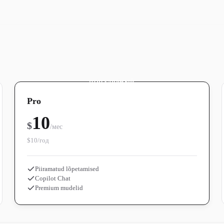
ПОПУЛЯРНЫЙ
Pro
10
$
/мес
$10/год
Piiramatud lõpetamised
Copilot Chat
Premium mudelid