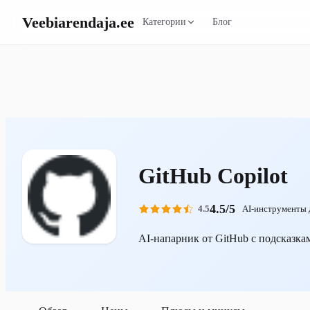
Veebiarendaja
.ee
Категории
Блог
GitHub Copilot
4.5/5
4.5
AI-инструменты 
AI-напарник от GitHub с подсказкам