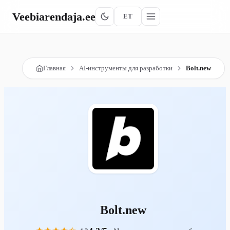
Veebiarendaja
.ee
ET
Главная
AI-инструменты для разработки
Bolt.new
Bolt.new