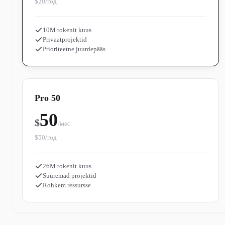
$20/год
10M tokenit kuus
Privaatprojektid
Prioriteetne juurdepääs
Pro 50
50
$
/мес
$50/год
26M tokenit kuus
Suuremad projektid
Rohkem ressursse