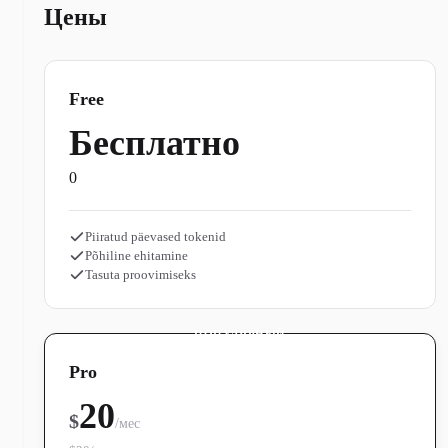
Цены
Free
Бесплатно
0
Piiratud päevased tokenid
Põhiline ehitamine
Tasuta proovimiseks
ПОПУЛЯРНЫЙ
Pro
20
$
/мес