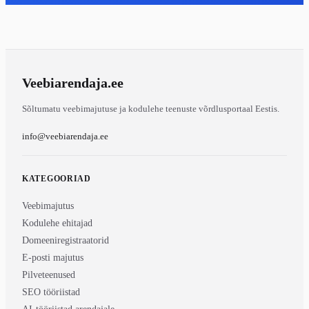
Veebiarendaja
.ee
Sõltumatu veebimajutuse ja kodulehe teenuste võrdlusportaal Eestis.
info@veebiarendaja.ee
KATEGOORIAD
Veebimajutus
Kodulehe ehitajad
Domeeniregistraatorid
E-posti majutus
Pilveteenused
SEO tööriistad