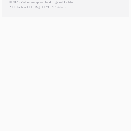
© 2026 Veebiarendaja.ee. Kõik õigused kaitstud.
·
NET Partner OU · Reg. 11299597
·
Admin