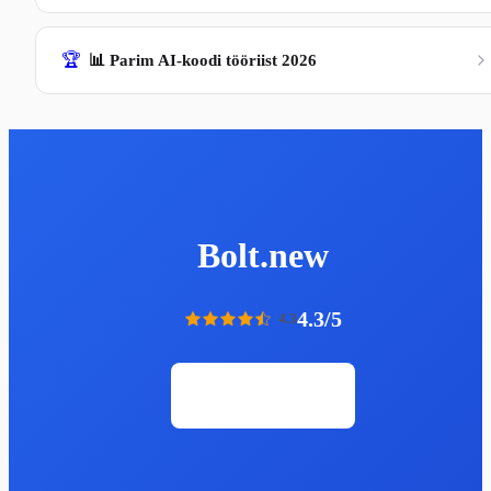
🏆
📊 Parim AI-koodi tööriist 2026
Bolt.new
4.3/5
4.3
Ava veebileht