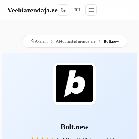
Veebiarendaja
.ee
RU
Avaleht
AI-tööriistad arendajale
Bolt.new
Bolt.new