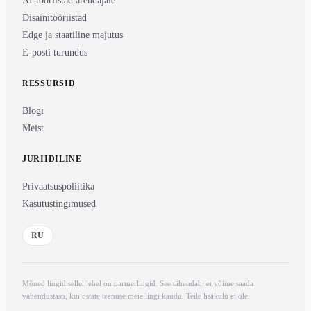
AI-tööriistad arendajale
Disainitööriistad
Edge ja staatiline majutus
E-posti turundus
RESSURSID
Blogi
Meist
JURIIDILINE
Privaatsuspoliitika
Kasutustingimused
RU
Mõned lingid sellel lehel on partnerlingid. See tähendab, et võime saada
vahendustasu, kui ostate teenuse meie lingi kaudu. Teile lisakulu ei ole.