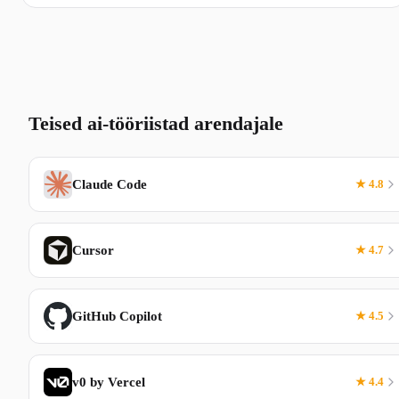
Teised ai-tööriistad arendajale
Claude Code
★ 4.8
Cursor
★ 4.7
GitHub Copilot
★ 4.5
v0 by Vercel
★ 4.4