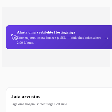
Alusta oma veebilehte Hostingeriga
🚀
→
Kiire majutus, tasuta domeen ja SSL — kõik ühes kohas alates
2.99 €/kuus.
Jata arvustus
Jaga oma kogemust teenusega Bolt.new