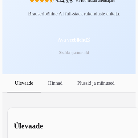
4.3/5
4.3
AI-tööriistad arendajale
Brauseripõhine AI full-stack rakenduste ehitaja.
Ava veebileht
Sisaldab partnerlinki
Ülevaade
Hinnad
Plussid ja miinused
Ülevaade