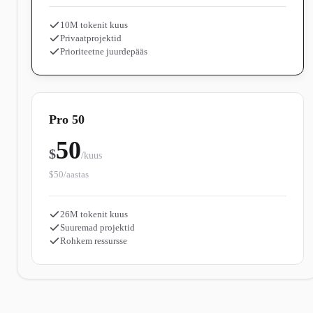
10M tokenit kuus
Privaatprojektid
Prioriteetne juurdepääs
Pro 50
50
$
/kuus
$50/aastas
26M tokenit kuus
Suuremad projektid
Rohkem ressursse