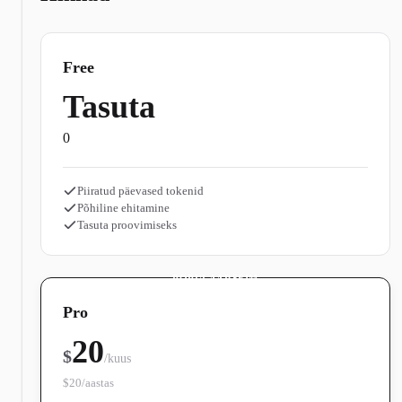
Free
Tasuta
0
Piiratud päevased tokenid
Põhiline ehitamine
Tasuta proovimiseks
POPULAARSEIM
Pro
20
$
/kuus
$20/aastas