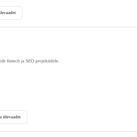
ülevaadet
ib fintech ja SEO projektidele.
ku ülevaadet