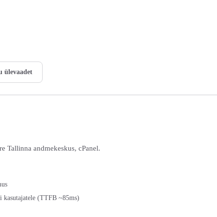
u ülevaadet
re Tallinna andmekeskus, cPanel.
mus
i kasutajatele (TTFB ~85ms)