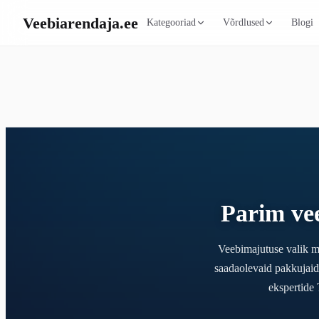
Veebiarendaja
.ee
Kategooriad
Võrdlused
Blogi
Parim ve
Veebimajutuse valik mä
saadaolevaid pakkujaid
ekspertide 