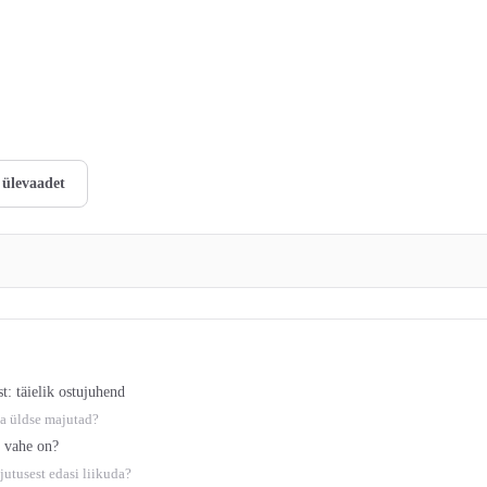
 ülevaadet
t: täielik ostujuhend
a üldse majutad?
s vahe on?
jutusest edasi liikuda?