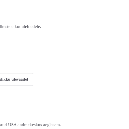
ikestele kodulehtedele.
elikku ülevaadet
 kuid USA andmekeskus aeglasem.