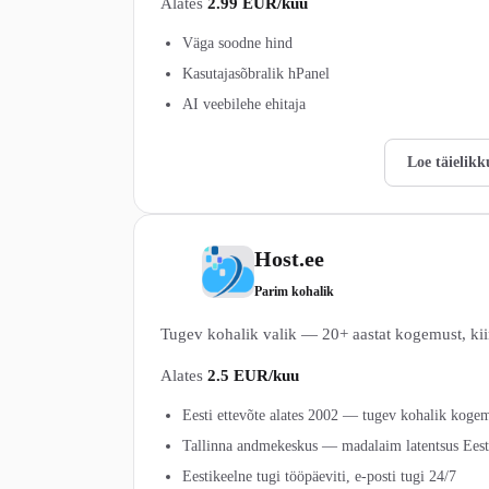
Alates
2.99 EUR/kuu
Väga soodne hind
Kasutajasõbralik hPanel
AI veebilehe ehitaja
Vaata Hostinger pakette →
Loe täielikk
Host.ee
4
Parim kohalik
Tugev kohalik valik — 20+ aastat kogemust, kii
Alates
2.5 EUR/kuu
Eesti ettevõte alates 2002 — tugev kohalik koge
Tallinna andmekeskus — madalaim latentsus Eest
Eestikeelne tugi tööpäeviti, e-posti tugi 24/7