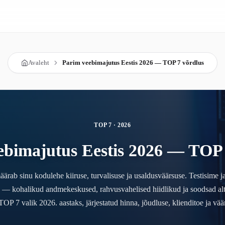
Avaleht
Parim veebimajutus Eestis 2026 — TOP 7 võrdlus
TOP 7 · 2026
ebimajutus Eestis 2026 — TOP 
ärab sinu kodulehe kiiruse, turvalisuse ja usaldusväärsuse. Testisime ja
 — kohalikud andmekeskused, rahvusvahelised hiidlikud ja soodsad alte
TOP 7 valik 2026. aastaks, järjestatud hinna, jõudluse, klienditoe ja väär