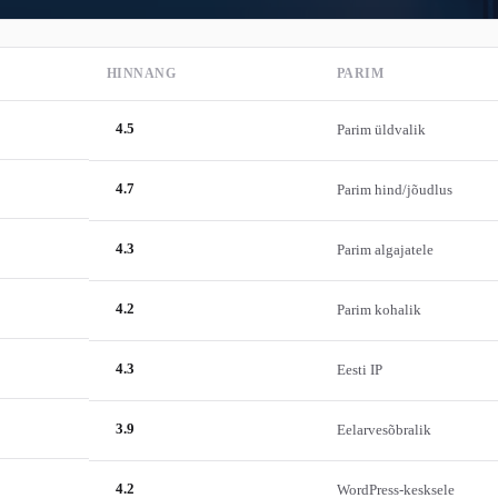
HINNANG
PARIM
4.5
Parim üldvalik
4.7
Parim hind/jõudlus
4.3
Parim algajatele
4.2
Parim kohalik
4.3
Eesti IP
3.9
Eelarvesõbralik
4.2
WordPress-kesksele