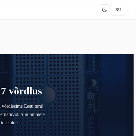
RU
7 võrdlus
 võrdlesime Eesti turul
rnatiivid. Siin on meie
tuse alusel.