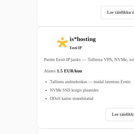
Vaata Host.ee pakette →
Loe täielikku 
is*hosting
5
Eesti IP
Parim Eesti IP jaoks — Tallinna VPS, NVMe, sob
Alates
1.5 EUR/kuu
Tallinna andmekeskus — madal latentsus Eestis
NVMe SSD koigis plaanides
DDoS kaitse sisseehitatud
Vaata is*hosting pakette →
Loe täielik