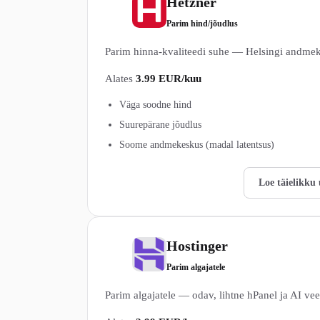
Hetzner
2
Parim hind/jõudlus
Parim hinna-kvaliteedi suhe — Helsingi andm
Alates
3.99 EUR/kuu
Väga soodne hind
Suurepärane jõudlus
Soome andmekeskus (madal latentsus)
Vaata Hetzner pakette →
Loe täielikku
Hostinger
3
Parim algajatele
Parim algajatele — odav, lihtne hPanel ja AI ve