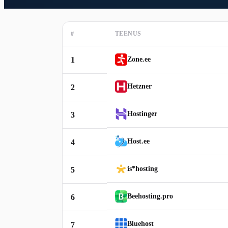
#
TEENUS
1
Zone.ee
Hetzner
2
Hostinger
3
Host.ee
4
is*hosting
5
Beehosting.pro
6
Bluehost
7