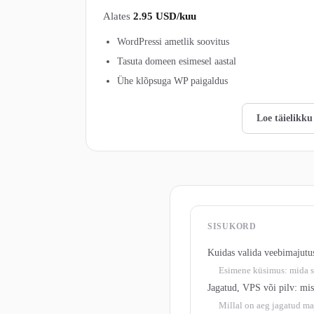
Alates
2.95 USD/kuu
WordPressi ametlik soovitus
Tasuta domeen esimesel aastal
Ühe klõpsuga WP paigaldus
Vaata Bluehost pakette →
Loe täielikku
SISUKORD
Kuidas valida veebimajutus
Esimene küsimus: mida s
Jagatud, VPS või pilv: mi
Millal on aeg jagatud ma