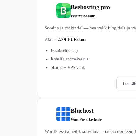
Beehosting.pro
6
Eelarvesõbralik
Soodne ja töökindel — hea valik blogidele ja vä
Alates
2.99 EUR/kuu
Eestikeelne tugi
Kohalik andmekeskus
Shared + VPS valik
Vaata Beehosting.pro pakette →
Loe täi
Bluehost
7
WordPress-kesksele
WordPressi ametlik soovitus — tasuta domeen,