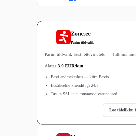
Zone.ee
1
Parim üldvalik
Parim üldvalik Eesti ettevõtetele — Tallinna and
Alates
3.9 EUR/kuu
Eesti andmekeskus — kiire Eestis
Eestikeelne klienditugi 24/7
Tasuta SSL ja automaatsed varundused
Vaata Zone.ee pakette →
Loe täielikku 