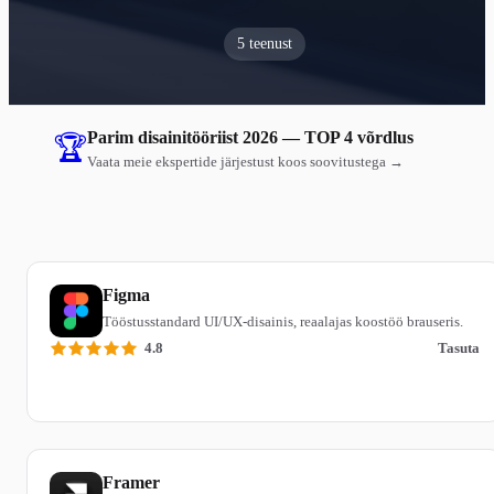
5 teenust
Parim disainitööriist 2026 — TOP 4 võrdlus
🏆
Vaata meie ekspertide järjestust koos soovitustega →
Figma
Tööstusstandard UI/UX-disainis, reaalajas koostöö brauseris.
4.8
Tasuta
Loe ülevaadet
Framer