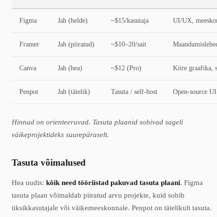
Figma
Jah (helde)
~$15/kasutaja
UI/UX, meeskon
Framer
Jah (piiratud)
~$10–20/sait
Maandumislehed
Canva
Jah (hea)
~$12 (Pro)
Kiire graafika, 
Penpot
Jah (täielik)
Tasuta / self-host
Open-source UI
Hinnad on orienteeruvad. Tasuta plaanid sobivad sageli
väikeprojektideks suurepäraselt.
Tasuta võimalused
Hea uudis:
kõik need tööriistad pakuvad tasuta plaani
. Figma
tasuta plaan võimaldab piiratud arvu projekte, kuid sobib
üksikkasutajale või väikemeeskonnale. Penpot on täielikult tasuta.