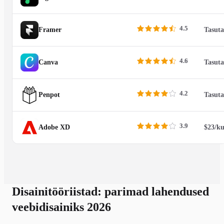
4.5
Framer
Tasuta
4.6
Canva
Tasuta
4.2
Penpot
Tasuta
3.9
Adobe XD
$23/k
Disainitööriistad: parimad lahendused
veebidisainiks 2026