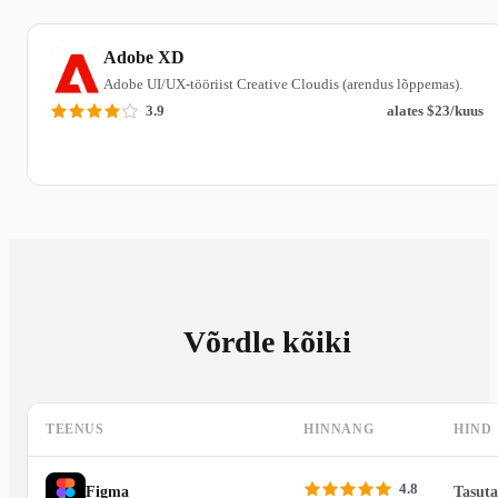
Adobe XD
Adobe UI/UX-tööriist Creative Cloudis (arendus lõppemas).
3.9
alates $23/kuus
Loe ülevaadet
Võrdle kõiki
TEENUS
HINNANG
HIND
4.8
Figma
Tasuta