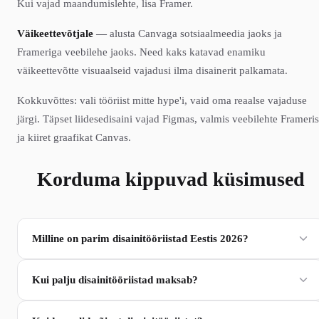
Kui vajad maandumislehte, lisa Framer.
Väikeettevõtjale
— alusta Canvaga sotsiaalmeedia jaoks ja
Frameriga veebilehe jaoks. Need kaks katavad enamiku
väikeettevõtte visuaalseid vajadusi ilma disainerit palkamata.
Kokkuvõttes: vali tööriist mitte hype'i, vaid oma reaalse vajaduse
järgi. Täpset liidesedisaini vajad Figmas, valmis veebilehte Frameris
ja kiiret graafikat Canvas.
Korduma kippuvad küsimused
Milline on parim disainitööriistad Eestis 2026?
Kui palju disainitööriistad maksab?