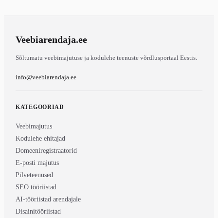
Veebiarendaja
.ee
Sõltumatu veebimajutuse ja kodulehe teenuste võrdlusportaal Eestis.
info@veebiarendaja.ee
KATEGOORIAD
Veebimajutus
Kodulehe ehitajad
Domeeniregistraatorid
E-posti majutus
Pilveteenused
SEO tööriistad
AI-tööriistad arendajale
Disainitööriistad