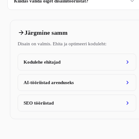
Kuidas valida õiget disainitööriistat?
Järgmine samm
Disain on valmis. Ehita ja optimeeri koduleht:
Kodulehe ehitajad
AI-tööriistad arenduseks
SEO tööriistad