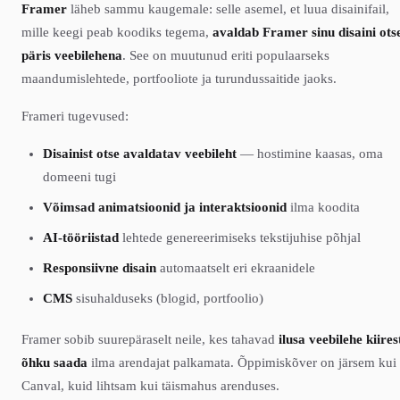
Framer
läheb sammu kaugemale: selle asemel, et luua disainifail,
mille keegi peab koodiks tegema,
avaldab Framer sinu disaini ots
päris veebilehena
. See on muutunud eriti populaarseks
maandumislehtede, portfooliote ja turundussaitide jaoks.
Frameri tugevused:
Disainist otse avaldatav veebileht
— hostimine kaasas, oma
domeeni tugi
Võimsad animatsioonid ja interaktsioonid
ilma koodita
AI-tööriistad
lehtede genereerimiseks tekstijuhise põhjal
Responsiivne disain
automaatselt eri ekraanidele
CMS
sisuhalduseks (blogid, portfoolio)
Framer sobib suurepäraselt neile, kes tahavad
ilusa veebilehe kiires
õhku saada
ilma arendajat palkamata. Õppimiskõver on järsem kui
Canval, kuid lihtsam kui täismahus arenduses.