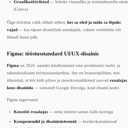
Graafikatööriistad
— kiireks visuaaliks ja sotsiaalmeedia sisuk
(Canva)
Õige tööriista valik sõltub sellest,
kes sa oled ja mida sa lõpuks
vajad
— kas täpset disainifaili arendajale, valmis veebilehte või
lihtsalt ilusat pilti.
Figma: tööstusstandard UI/UX-disainis
Figma
on 2026. aastaks kindlustanud oma positsiooni veebi- ja
rakendusdisaini tööstusstandardina. See on brauseripõhine, mis
tähendab, et töö käib pilves ja meeskonnaliikmed saavad
reaalajas
koos disainida
— sarnaselt Google Docsiga, kuid disaini jaoks.
Figma tugevused:
Koostöö reaalajas
— mitu inimest samas failis korraga
Komponendid ja disainisüsteemid
— korduvkasutatavad