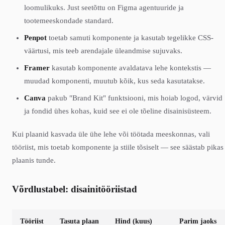
loomulikuks. Just seetõttu on Figma agentuuride ja
tootemeeskondade standard.
Penpot
toetab samuti komponente ja kasutab tegelikke CSS-
väärtusi, mis teeb arendajale üleandmise sujuvaks.
Framer
kasutab komponente avaldatava lehe kontekstis —
muudad komponenti, muutub kõik, kus seda kasutatakse.
Canva
pakub "Brand Kit" funktsiooni, mis hoiab logod, värvid
ja fondid ühes kohas, kuid see ei ole tõeline disainisüsteem.
Kui plaanid kasvada üle ühe lehe või töötada meeskonnas, vali
tööriist, mis toetab komponente ja stiile tõsiselt — see säästab pikas
plaanis tunde.
Võrdlustabel: disainitööriistad
Tööriist
Tasuta plaan
Hind (kuus)
Parim jaoks