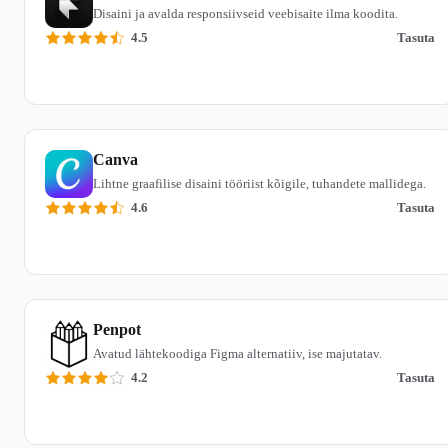
Disaini ja avalda responsiivseid veebisaite ilma koodita.
4.5
Tasuta
Loe ülevaadet
Canva
Lihtne graafilise disaini tööriist kõigile, tuhandete mallidega.
4.6
Tasuta
Loe ülevaadet
Penpot
Avatud lähtekoodiga Figma alternatiiv, ise majutatav.
4.2
Tasuta
Loe ülevaadet