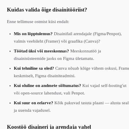
Kuidas valida õige disainitööriist?
Enne tellimuse ostmist küsi endalt:
Mis on lõpptulemus?
Disainifail arendajale (Figma/Penpot),
valmis veebileht (Framer) või graafika (Canva)?
Töötad üksi või meeskonnas?
Meeskonnatöö ja
disainisüsteemide jaoks on Figma ületamatu.
Kui tehniline sa oled?
Canva nõuab kõige vähem oskusi, Fram
keskmiselt, Figma disainiteadmisi.
Kui oluline on andmete sõltumatus?
Kui vajad self-hosting'ut
või open-source lahendust, vali Penpot.
Kui suur on eelarve?
Kõik pakuvad tasuta plaani — alusta seal
ja uuenda vajadusel.
Koostöö disaineri ja arendaja vahel