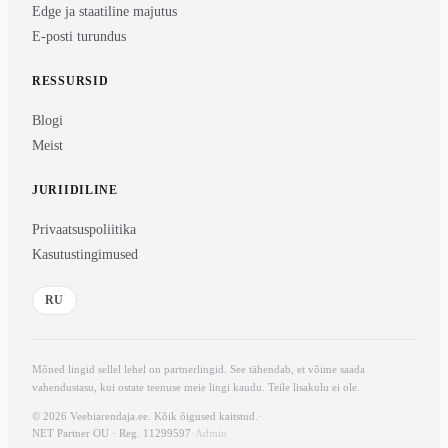
Edge ja staatiline majutus
E-posti turundus
RESSURSID
Blogi
Meist
JURIIDILINE
Privaatsuspoliitika
Kasutustingimused
RU
Mõned lingid sellel lehel on partnerlingid. See tähendab, et võime saada
vahendustasu, kui ostate teenuse meie lingi kaudu. Teile lisakulu ei ole.
© 2026 Veebiarendaja.ee. Kõik õigused kaitstud.
·
NET Partner OU · Reg. 11299597
·
Admin