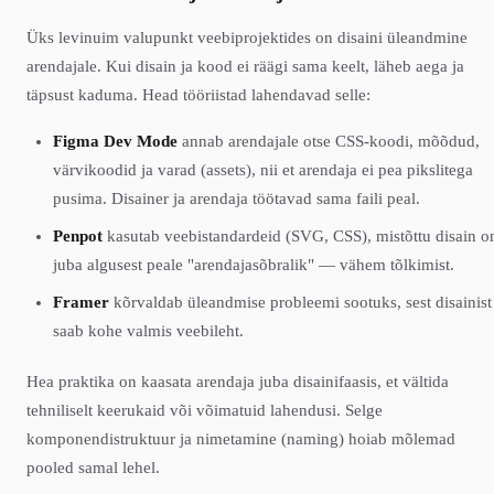
Üks levinuim valupunkt veebiprojektides on disaini üleandmine
arendajale. Kui disain ja kood ei räägi sama keelt, läheb aega ja
täpsust kaduma. Head tööriistad lahendavad selle:
Figma Dev Mode
annab arendajale otse CSS-koodi, mõõdud,
värvikoodid ja varad (assets), nii et arendaja ei pea pikslitega
pusima. Disainer ja arendaja töötavad sama faili peal.
Penpot
kasutab veebistandardeid (SVG, CSS), mistõttu disain o
juba algusest peale "arendajasõbralik" — vähem tõlkimist.
Framer
kõrvaldab üleandmise probleemi sootuks, sest disainist
saab kohe valmis veebileht.
Hea praktika on kaasata arendaja juba disainifaasis, et vältida
tehniliselt keerukaid või võimatuid lahendusi. Selge
komponendistruktuur ja nimetamine (naming) hoiab mõlemad
pooled samal lehel.