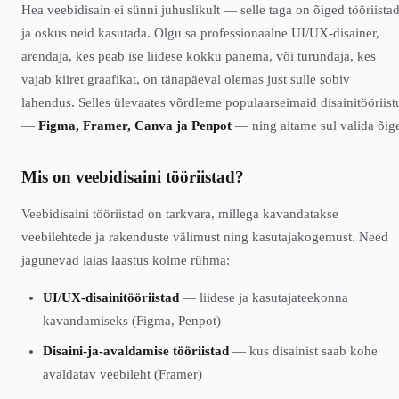
Hea veebidisain ei sünni juhuslikult — selle taga on õiged tööriista
ja oskus neid kasutada. Olgu sa professionaalne UI/UX-disainer,
arendaja, kes peab ise liidese kokku panema, või turundaja, kes
vajab kiiret graafikat, on tänapäeval olemas just sulle sobiv
lahendus. Selles ülevaates võrdleme populaarseimaid disainitööriist
—
Figma, Framer, Canva ja Penpot
— ning aitame sul valida õig
Mis on veebidisaini tööriistad?
Veebidisaini tööriistad on tarkvara, millega kavandatakse
veebilehtede ja rakenduste välimust ning kasutajakogemust. Need
jagunevad laias laastus kolme rühma:
UI/UX-disainitööriistad
— liidese ja kasutajateekonna
kavandamiseks (Figma, Penpot)
Disaini-ja-avaldamise tööriistad
— kus disainist saab kohe
avaldatav veebileht (Framer)