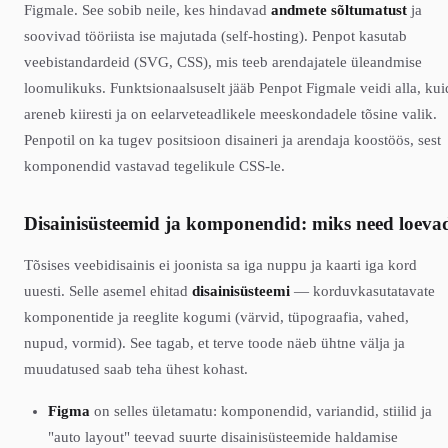
Figmale. See sobib neile, kes hindavad
andmete sõltumatust
ja
soovivad tööriista ise majutada (self-hosting). Penpot kasutab
veebistandardeid (SVG, CSS), mis teeb arendajatele üleandmise
loomulikuks. Funktsionaalsuselt jääb Penpot Figmale veidi alla, kui
areneb kiiresti ja on eelarveteadlikele meeskondadele tõsine valik.
Penpotil on ka tugev positsioon disaineri ja arendaja koostöös, sest
komponendid vastavad tegelikule CSS-le.
Disainisüsteemid ja komponendid: miks need loeva
Tõsises veebidisainis ei joonista sa iga nuppu ja kaarti iga kord
uuesti. Selle asemel ehitad
disainisüsteemi
— korduvkasutatavate
komponentide ja reeglite kogumi (värvid, tüpograafia, vahed,
nupud, vormid). See tagab, et terve toode näeb ühtne välja ja
muudatused saab teha ühest kohast.
Figma
on selles ületamatu: komponendid, variandid, stiilid ja
"auto layout" teevad suurte disainisüsteemide haldamise