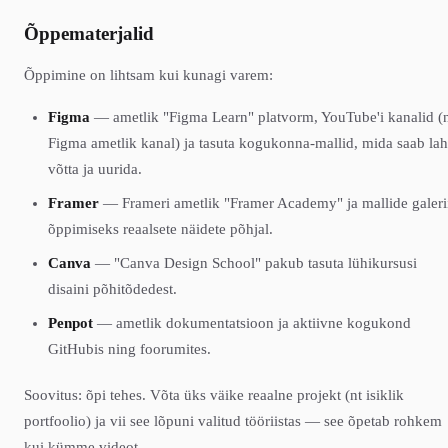
Õppematerjalid
Õppimine on lihtsam kui kunagi varem:
Figma
— ametlik "Figma Learn" platvorm, YouTube'i kanalid (
Figma ametlik kanal) ja tasuta kogukonna-mallid, mida saab lah
võtta ja uurida.
Framer
— Frameri ametlik "Framer Academy" ja mallide galeri
õppimiseks reaalsete näidete põhjal.
Canva
— "Canva Design School" pakub tasuta lühikursusi
disaini põhitõdedest.
Penpot
— ametlik dokumentatsioon ja aktiivne kogukond
GitHubis ning foorumites.
Soovitus: õpi tehes. Võta üks väike reaalne projekt (nt isiklik
portfoolio) ja vii see lõpuni valitud tööriistas — see õpetab rohkem
kui kümme videot.