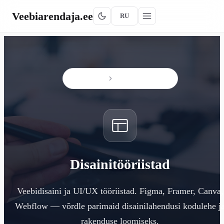
Veebiarendaja
.ee
RU
Avaleht
Disainitööriistad
Disainitööriistad
Veebidisaini ja UI/UX tööriistad. Figma, Framer, Canva,
Webflow — võrdle parimaid disainilahendusi kodulehe j
rakenduse loomiseks.