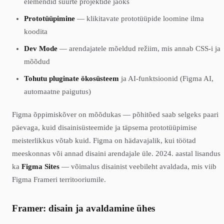
elemendid suurte projektide jaoks
Prototüüpimine
— klikitavate prototüüpide loomine ilma
koodita
Dev Mode
— arendajatele mõeldud režiim, mis annab CSS-i ja
mõõdud
Tohutu pluginate ökosüsteem
ja AI-funktsioonid (Figma AI,
automaatne paigutus)
Figma õppimiskõver on mõõdukas — põhitõed saab selgeks paari
päevaga, kuid disainisüsteemide ja täpsema prototüüpimise
meisterlikkus võtab kuid. Figma on hädavajalik, kui töötad
meeskonnas või annad disaini arendajale üle. 2024. aastal lisandus
ka
Figma Sites
— võimalus disainist veebileht avaldada, mis viib
Figma Frameri territooriumile.
Framer: disain ja avaldamine ühes