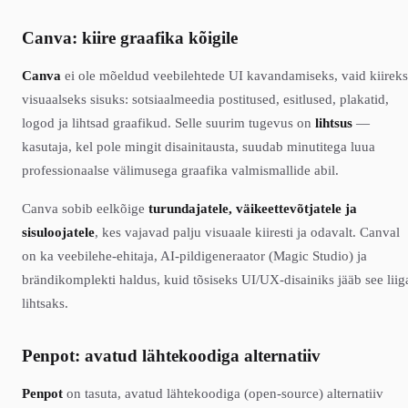
Canva: kiire graafika kõigile
Canva
ei ole mõeldud veebilehtede UI kavandamiseks, vaid kiireks
visuaalseks sisuks: sotsiaalmeedia postitused, esitlused, plakatid,
logod ja lihtsad graafikud. Selle suurim tugevus on
lihtsus
—
kasutaja, kel pole mingit disainitausta, suudab minutitega luua
professionaalse välimusega graafika valmismallide abil.
Canva sobib eelkõige
turundajatele, väikeettevõtjatele ja
sisuloojatele
, kes vajavad palju visuaale kiiresti ja odavalt. Canval
on ka veebilehe-ehitaja, AI-pildigeneraator (Magic Studio) ja
brändikomplekti haldus, kuid tõsiseks UI/UX-disainiks jääb see liig
lihtsaks.
Penpot: avatud lähtekoodiga alternatiiv
Penpot
on tasuta, avatud lähtekoodiga (open-source) alternatiiv