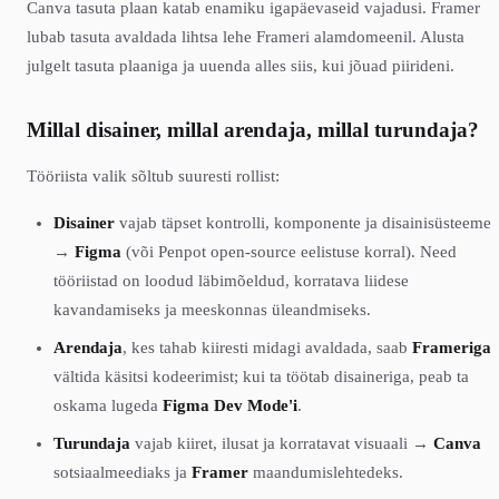
Canva tasuta plaan katab enamiku igapäevaseid vajadusi. Framer
lubab tasuta avaldada lihtsa lehe Frameri alamdomeenil. Alusta
julgelt tasuta plaaniga ja uuenda alles siis, kui jõuad piirideni.
Millal disainer, millal arendaja, millal turundaja?
Tööriista valik sõltub suuresti rollist:
Disainer
vajab täpset kontrolli, komponente ja disainisüsteeme
→
Figma
(või Penpot open-source eelistuse korral). Need
tööriistad on loodud läbimõeldud, korratava liidese
kavandamiseks ja meeskonnas üleandmiseks.
Arendaja
, kes tahab kiiresti midagi avaldada, saab
Frameriga
vältida käsitsi kodeerimist; kui ta töötab disaineriga, peab ta
oskama lugeda
Figma Dev Mode'i
.
Turundaja
vajab kiiret, ilusat ja korratavat visuaali →
Canva
sotsiaalmeediaks ja
Framer
maandumislehtedeks.