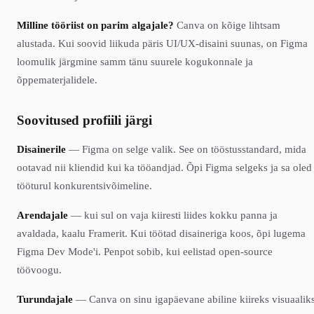
Milline tööriist on parim algajale?
Canva on kõige lihtsam
alustada. Kui soovid liikuda päris UI/UX-disaini suunas, on Figma
loomulik järgmine samm tänu suurele kogukonnale ja
õppematerjalidele.
Soovitused profiili järgi
Disainerile
— Figma on selge valik. See on tööstusstandard, mida
ootavad nii kliendid kui ka tööandjad. Õpi Figma selgeks ja sa oled
tööturul konkurentsivõimeline.
Arendajale
— kui sul on vaja kiiresti liides kokku panna ja
avaldada, kaalu Framerit. Kui töötad disaineriga koos, õpi lugema
Figma Dev Mode'i. Penpot sobib, kui eelistad open-source
töövoogu.
Turundajale
— Canva on sinu igapäevane abiline kiireks visuaaliks