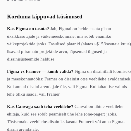
Korduma kippuvad küsimused
Kas Figma on tasuta?
Jah, Figmal on helde tasuta plaan
üksikkasutajale ja väikemeeskonnale, mis sobib enamiku
väikeprojektide jaoks. Tasulised plaanid (alates ~$15/kasutaja kuus)
lisavad piiramatu projektide arvu, täpsemad õigused ja
disainisüsteemide halduse.
Figma vs Framer — kumb valida?
Figma on disainifaili loomisek
ja meeskonnatööks; Framer on disainist otse veebilehe avaldamisek
Kui annad disaini arendajale üle, vali Figma. Kui tahad ise valmis
lehe õhku saada, vali Framer.
Kas Canvaga saab teha veebilehe?
Canval on lihtne veebilehe-
ehitaja, kuid see sobib peamiselt ühe lehe (one-pager) jaoks.
Tõsisemaks veebilehe-disainiks kasuta Framerit või anna Figma-
disain arendajale.