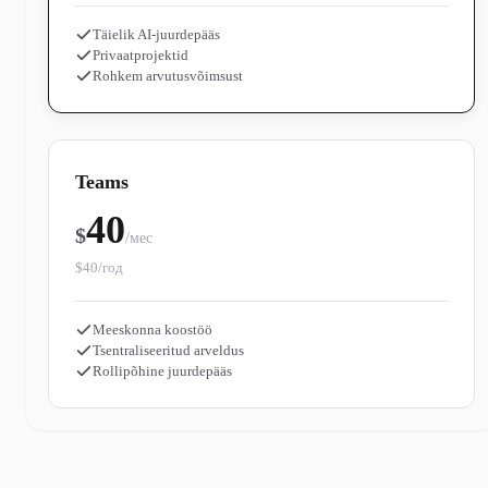
Täielik AI-juurdepääs
Privaatprojektid
Rohkem arvutusvõimsust
Teams
40
$
/мес
$40/год
Meeskonna koostöö
Tsentraliseeritud arveldus
Rollipõhine juurdepääs