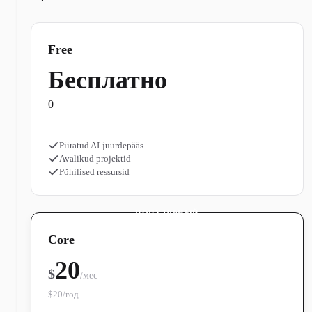
Free
Бесплатно
0
Piiratud AI-juurdepääs
Avalikud projektid
Põhilised ressursid
ПОПУЛЯРНЫЙ
Core
20
$
/мес
$20/год