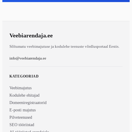
Veebiarendaja
.ee
Sõltumatu veebimajutuse ja kodulehe teenuste võrdlusportaal Eestis.
info@veebiarendaja.ee
KATEGOORIAD
Veebimajutus
Kodulehe ehitajad
Domeeniregistraatorid
E-posti majutus
Pilveteenused
SEO tööriistad