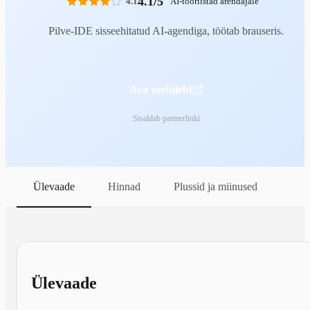
4.1/5
4.1
AI-tööriistad arendajale
Pilve-IDE sisseehitatud AI-agendiga, töötab brauseris.
Ava veebileht
Sisaldab partnerlinki
Ülevaade
Hinnad
Plussid ja miinused
Ülevaade