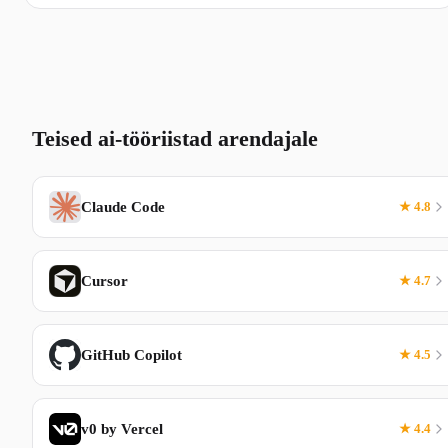
Teised ai-tööriistad arendajale
Claude Code
★ 4.8
Cursor
★ 4.7
GitHub Copilot
★ 4.5
v0 by Vercel
★ 4.4