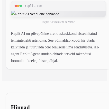
replit.com
Replit AI veebilehe eelvaade
Replit AI on pilvepõhine arenduskeskkond sisseehitatud
tehisintellekti agendiga. See võimaldab koodi kirjutada,
käivitada ja juurutada otse brauseris ilma seadistuseta. AI-
agent Replit Agent suudab ehitada terveid rakendusi
loomuliku keele juhiste põhjal.
Hinnad