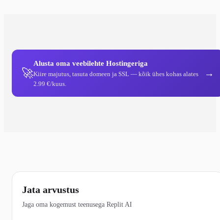
Alusta oma veebilehte Hostingeriga
🚀
→
Kiire majutus, tasuta domeen ja SSL — kõik ühes kohas alates
2.99 €/kuus.
Jata arvustus
Jaga oma kogemust teenusega Replit AI