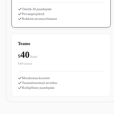
Täielik AI-juurdepääs
Privaatprojektid
Rohkem arvutusvõimsust
Teams
40
$
/kuus
$40/aastas
Meeskonna koostöö
Tsentraliseeritud arveldus
Rollipõhine juurdepääs