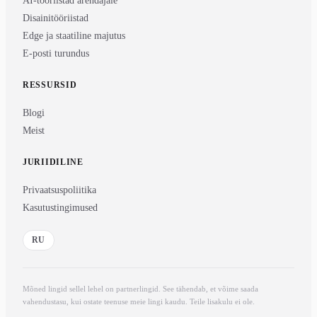
AI-tööriistad arendajale
Disainitööriistad
Edge ja staatiline majutus
E-posti turundus
RESSURSID
Blogi
Meist
JURIIDILINE
Privaatsuspoliitika
Kasutustingimused
RU
Mõned lingid sellel lehel on partnerlingid. See tähendab, et võime saada
vahendustasu, kui ostate teenuse meie lingi kaudu. Teile lisakulu ei ole.