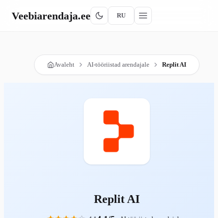
Veebiarendaja
.ee
RU
Avaleht
AI-tööriistad arendajale
Replit AI
Replit AI