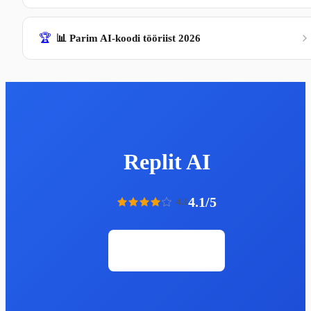
🏆
📊 Parim AI-koodi tööriist 2026
Replit AI
4.1/5
4.1
Ava veebileht