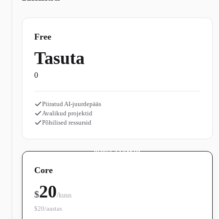
Free
Tasuta
0
Piiratud AI-juurdepääs
Avalikud projektid
Põhilised ressursid
POPULAARSEIM
Core
20
$
/kuus
$20/aastas