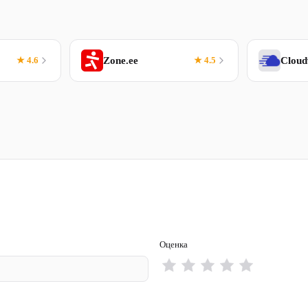
★ 4.6
Zone.ee
★ 4.5
Clou
Оценка