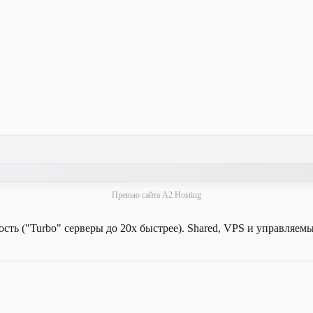
Превью сайта A2 Hosting
сть ("Turbo" серверы до 20x быстрее). Shared, VPS и управляем