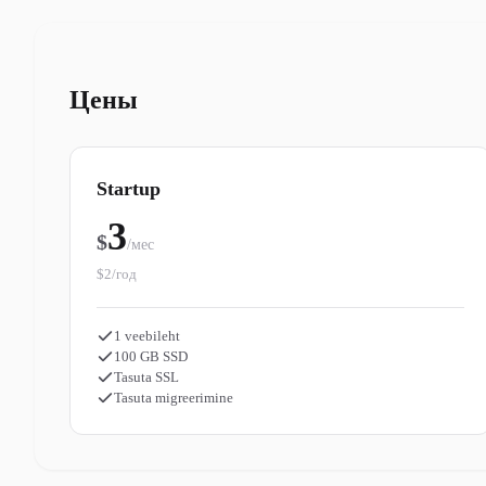
Цены
Startup
3
$
/мес
$2/год
1 veebileht
100 GB SSD
Tasuta SSL
Tasuta migreerimine