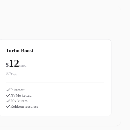
Turbo Boost
12
$
/мес
$7/год
Piiramatu
NVMe kettad
20x kiirem
Rohkem ressursse