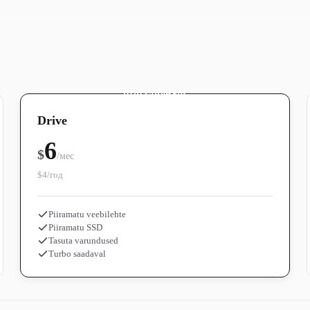
ПОПУЛЯРНЫЙ
Drive
6
$
/мес
$4/год
Piiramatu veebilehte
Piiramatu SSD
Tasuta varundused
Turbo saadaval