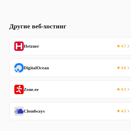
Другие веб-хостинг
Hetzner
★ 4.7
DigitalOcean
★ 4.6
Zone.ee
★ 4.5
Cloudways
★ 4.5