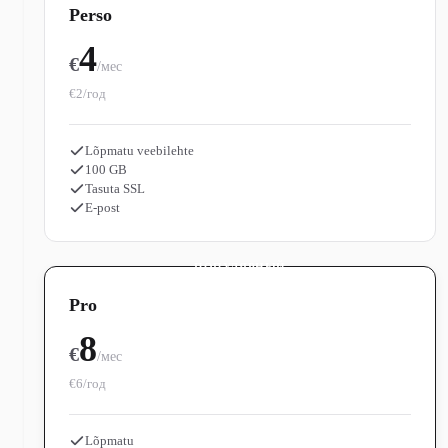
Perso
4
€
/мес
€2/год
Lõpmatu veebilehte
100 GB
Tasuta SSL
E-post
ПОПУЛЯРНЫЙ
Pro
8
€
/мес
€6/год
Lõpmatu