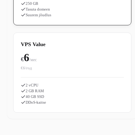
250 GB
Tasuta domeen
Suurem jõudlus
VPS Value
6
€
/мес
€6/год
2 vCPU
2 GB RAM
40 GB SSD
DDoS-kaitse