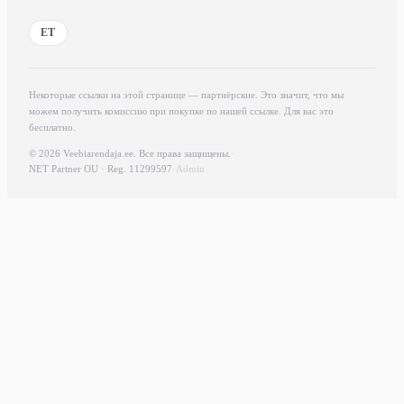
ET
Некоторые ссылки на этой странице — партнёрские. Это значит, что мы
можем получить комиссию при покупке по нашей ссылке. Для вас это
бесплатно.
© 2026 Veebiarendaja.ee. Все права защищены.
·
NET Partner OU · Reg. 11299597
·
Admin