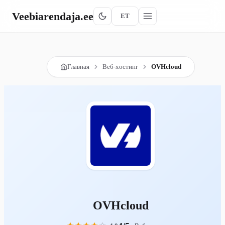
Veebiarendaja
.ee
ET
Главная
Веб-хостинг
OVHcloud
OVHcloud