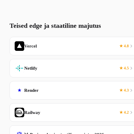
Teised edge ja staatiline majutus
Vercel
★ 4.8
Netlify
★ 4.5
★
Render
★ 4.3
Railway
★ 4.2