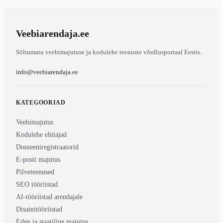
Veebiarendaja
.ee
Sõltumatu veebimajutuse ja kodulehe teenuste võrdlusportaal Eestis.
info@veebiarendaja.ee
KATEGOORIAD
Veebimajutus
Kodulehe ehitajad
Domeeniregistraatorid
E-posti majutus
Pilveteenused
SEO tööriistad
AI-tööriistad arendajale
Disainitööriistad
Edge ja staatiline majutus