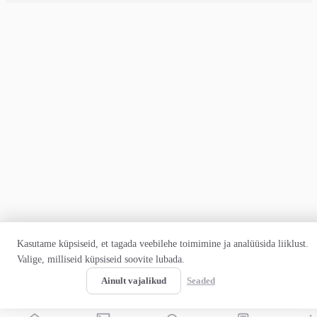
Kasutame küpsiseid, et tagada veebilehe toimimine ja analüüsida liiklust.
Valige, milliseid küpsiseid soovite lubada.
Luba kõik
Ainult vajalikud
Seaded