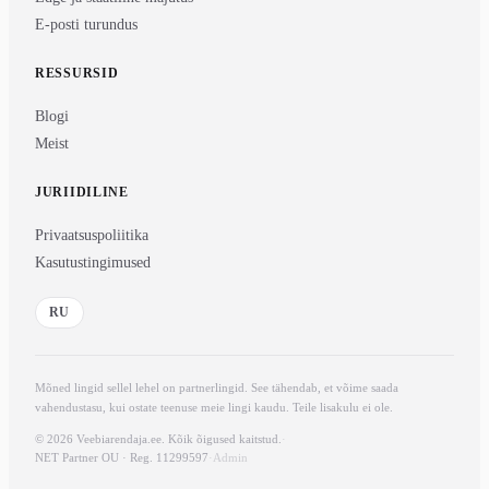
E-posti turundus
RESSURSID
Blogi
Meist
JURIIDILINE
Privaatsuspoliitika
Kasutustingimused
RU
Mõned lingid sellel lehel on partnerlingid. See tähendab, et võime saada
vahendustasu, kui ostate teenuse meie lingi kaudu. Teile lisakulu ei ole.
© 2026 Veebiarendaja.ee. Kõik õigused kaitstud.
·
NET Partner OU · Reg. 11299597
·
Admin