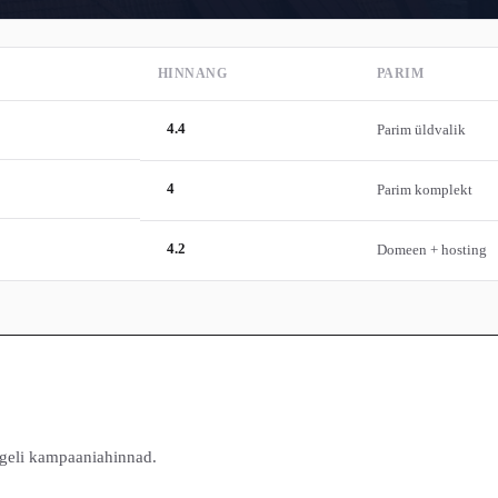
HINNANG
PARIM
4.4
Parim üldvalik
4
Parim komplekt
4.2
Domeen + hosting
sageli kampaaniahinnad.