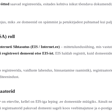
võtted
saavad registreerida, esitades kehtiva isikut tõendava dokumendi
hjus, miks .ee domeenid on spämmist ja petukirjadest puhtamad kui pal
SA) roll
terneti Sihtasutus (EIS / Internet.ee)
– mittetulundusühing, mis vastuta
i registreeri domeeni otse EIS-ist.
EIS haldab registrit, kuid domeeni
 registreerida, vaidluste lahendus, hinnastamise raamistik), registraat
diteenindust.
raatorid
r
on ettevõte, kellel on EIS-iga leping .ee domeenide müügiks. Ainult 
 registraatorid pakuvad domeeni sageli koos veebimajutuse ja e-postiga