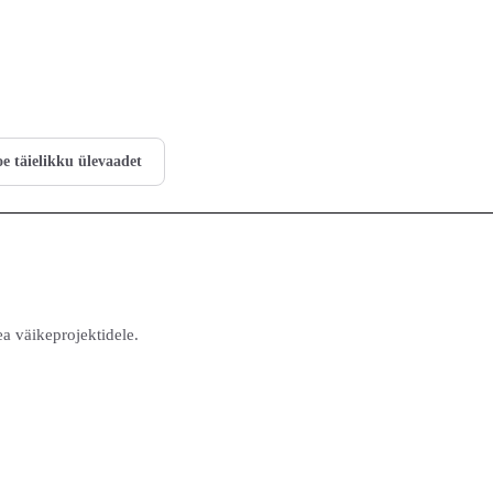
e täielikku ülevaadet
 väikeprojektidele.