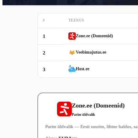
#
TEENUS
1
Zone.ee (Domeenid)
Veebimajutus.ee
2
Host.ee
3
Zone.ee (Domeenid)
1
Parim üldvalik
Parim üldvalik — Eesti suurim, lihtne haldus, 