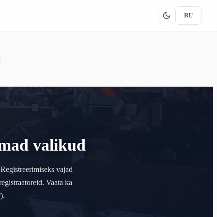
RU
imad valikud
. Registreerimiseks vajad
registraatoreid. Vaata ka
).