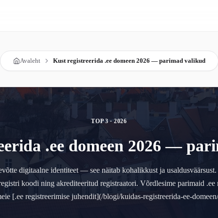
Avaleht
Kust registreerida .ee domeen 2026 — parimad valikud
TOP 3 · 2026
reerida .ee domeen 2026 — par
võtte digitaalne identiteet — see näitab kohalikkust ja usaldusväärsust
registri koodi ning akrediteeritud registraatori. Võrdlesime parimaid .ee 
eie [.ee registreerimise juhendit](/blogi/kuidas-registreerida-ee-domeen/