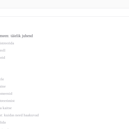
omeen: täielik juhend
istreerida
roll
orid
ele
mine
domeenid
treerimist
 kaitse
st: kuidas need haakuvad
lida