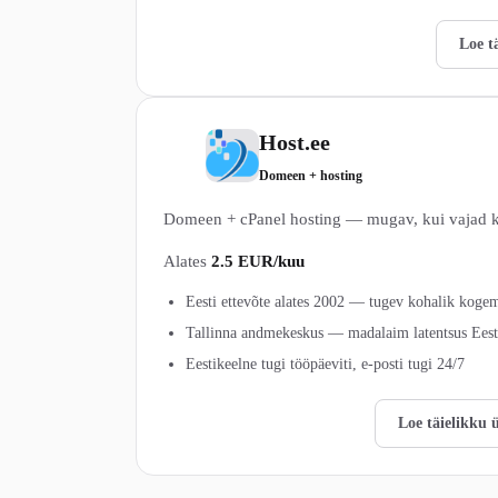
Vaata Veebimajutus.ee pakette →
Loe t
Host.ee
3
Domeen + hosting
Domeen + cPanel hosting — mugav, kui vajad k
Alates
2.5 EUR/kuu
Eesti ettevõte alates 2002 — tugev kohalik koge
Tallinna andmekeskus — madalaim latentsus Eest
Eestikeelne tugi tööpäeviti, e-posti tugi 24/7
Vaata Host.ee pakette →
Loe täielikku 