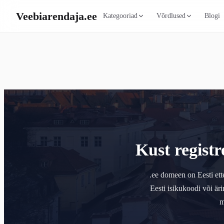
Veebiarendaja
.ee
Kategooriad
Võrdlused
Blogi
Kust regist
.ee domeen on Eesti ette
Eesti isikukoodi või äri
m