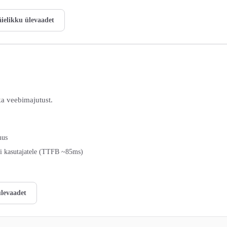
äielikku ülevaadet
a veebimajutust.
mus
i kasutajatele (TTFB ~85ms)
ülevaadet