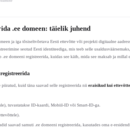
astamine
ida .ee domeen: täielik juhend
meen ja iga tõsiseltvõetava Eesti ettevõtte või projekti digitaalne aadress
streerimine seotud Eesti identiteediga, mis teeb selle usaldusväärsemak
b .ee domeeni registreerida, kuidas see käib, mida see maksab ja millal e
registreerida
 piiratud, kuid täna saavad selle registreerida nii
eraisikud kui ettevõtt
ule), tuvastatakse ID-kaardi, Mobiil-ID või Smart-ID-ga.
ttevõttele).
ndid saavad samuti .ee domeeni registreerida, kasutades oma e-residendi