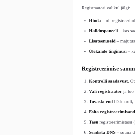
Registraatori valikul jälgi:
Hinda
– nii registreeri
Hallduspaneeli
– kas saa
Lisateenuseid
– majutus,
Ülekande tingimusi
– ku
Registreerimise sam
Kontrolli saadavust.
Ots
Vali registraator
ja loo
Tuvasta end
ID-kaardi, 
Esita registreerimisa
Tasu
registreerimistasu (
Seadista DNS
– suuna d