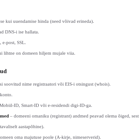
mise kui uuendamise hinda (need võivad erineda).
d DNS-i ise hallata.
 e-post, SSL.
i lihtne on domeen hiljem mujale viia.
mud
i soovitud nime registraatori või EIS-i otsingust (whois).
 konto.
Mobiil-ID, Smart-ID või e-residendi digi-ID-ga.
ndmed
– domeeni omaniku (registrant) andmed peavad olema õiged, sest n
tavaliselt aastapõhine).
omeen oma majutuse poole (A-kirje, nimeserverid).