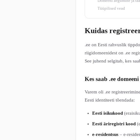
Domeeni aegumine ja ta
Tüüpilised vead
Kuidas registreer
.ee on Eesti rahvuslik tippdo
riigidomeenidest on .ee regi
See juhend selgitab, kes saa
Kes saab .ee domeeni 
Varem oli .ee registreerimine
Eesti identiteeti tõendada:
Eesti isikukood
(eraisik
Eesti äriregistri kood
(e
e-residentsus
– e-reside