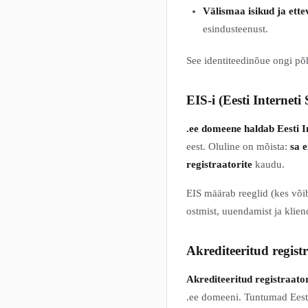
Välismaa isikud ja ette
esindusteenust.
See identiteedinõue ongi põ
EIS-i (Eesti Interneti 
.ee domeene haldab Eesti In
eest. Oluline on mõista:
sa e
registraatorite
kaudu.
EIS määrab reeglid (kes võib
ostmist, uuendamist ja klien
Akrediteeritud regist
Akrediteeritud registraato
.ee domeeni. Tuntumad Eesti