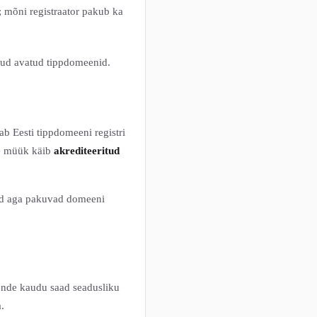
; mõni registraator pakub ka
jud avatud tippdomeenid.
b Eesti tippdomeeni registri
de müük käib
akrediteeritud
orid aga pakuvad domeeni
nende kaudu saad seadusliku
.