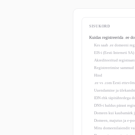
SISUKORD
Kuidas registreerida .ee d
Kes saab .ee domeeni reg
EIS-i (Eesti Interneti SA) 
Akrediteeritud registraat
Registreerimise sammud
Hind
.ee vs .com Eesti ettevõtt
Uuendamine ja ülekand
IDN ehk täpitähtedega 
DNS-i haldus pärast regis
Domeen kui kaubamärk ja
Domeen, majutus ja e-po
Mitu domeenilaiendit va