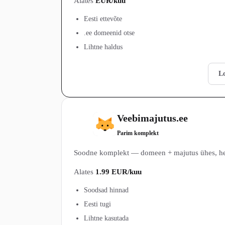
Alates
EUR/kuu
Eesti ettevõte
.ee domeenid otse
Lihtne haldus
Vaata Zone.ee (Domeenid) pakette →
Lo
Veebimajutus.ee
2
Parim komplekt
Soodne komplekt — domeen + majutus ühes, hea
Alates
1.99 EUR/kuu
Soodsad hinnad
Eesti tugi
Lihtne kasutada