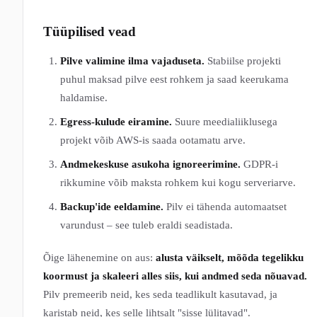
Tüüpilised vead
Pilve valimine ilma vajaduseta.
Stabiilse projekti
puhul maksad pilve eest rohkem ja saad keerukama
haldamise.
Egress-kulude eiramine.
Suure meedialiiklusega
projekt võib AWS-is saada ootamatu arve.
Andmekeskuse asukoha ignoreerimine.
GDPR-i
rikkumine võib maksta rohkem kui kogu serveriarve.
Backup'ide eeldamine.
Pilv ei tähenda automaatset
varundust – see tuleb eraldi seadistada.
Õige lähenemine on aus:
alusta väikselt, mõõda tegelikku
koormust ja skaleeri alles siis, kui andmed seda nõuavad.
Pilv premeerib neid, kes seda teadlikult kasutavad, ja
karistab neid, kes selle lihtsalt "sisse lülitavad".