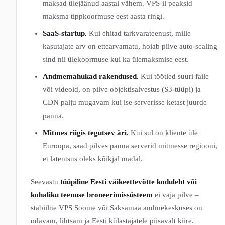
maksad ülejäänud aastal vähem. VPS-il peaksid
maksma tippkoormuse eest aasta ringi.
SaaS-startup.
Kui ehitad tarkvarateenust, mille
kasutajate arv on ettearvamatu, hoiab pilve auto-scaling
sind nii ülekoormuse kui ka ülemaksmise eest.
Andmemahukad rakendused.
Kui töötled suuri faile
või videoid, on pilve objektisalvestus (S3-tüüpi) ja
CDN palju mugavam kui ise serverisse ketast juurde
panna.
Mitmes riigis tegutsev äri.
Kui sul on kliente üle
Euroopa, saad pilves panna serverid mitmesse regiooni,
et latentsus oleks kõikjal madal.
Seevastu
tüüpiline Eesti väikeettevõtte koduleht või
kohaliku teenuse broneerimissüsteem
ei vaja pilve –
stabiilne VPS Soome või Saksamaa andmekeskuses on
odavam, lihtsam ja Eesti külastajatele piisavalt kiire.