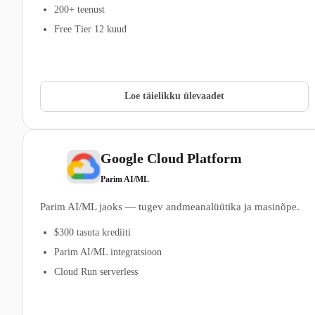
200+ teenust
Free Tier 12 kuud
Vaata AWS (Amazon Web Services) pakette →
Loe täielikku ülevaadet
Google Cloud Platform
5
Parim AI/ML
Parim AI/ML jaoks — tugev andmeanalüütika ja masinõpe.
$300 tasuta krediiti
Parim AI/ML integratsioon
Cloud Run serverless
Vaata Google Cloud Platform pakette →