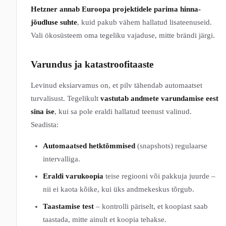
Hetzner annab Euroopa projektidele parima hinna-
jõudluse suhte
, kuid pakub vähem hallatud lisateenuseid.
Vali ökosüsteem oma tegeliku vajaduse, mitte brändi järgi.
Varundus ja katastroofitaaste
Levinud eksiarvamus on, et pilv tähendab automaatset
turvalisust. Tegelikult
vastutab andmete varundamise eest
sina ise
, kui sa pole eraldi hallatud teenust valinud.
Seadista:
Automaatsed hetktõmmised
(snapshots) regulaarse
intervalliga.
Eraldi varukoopia
teise regiooni või pakkuja juurde –
nii ei kaota kõike, kui üks andmekeskus tõrgub.
Taastamise test
– kontrolli päriselt, et koopiast saab
taastada, mitte ainult et koopia tehakse.