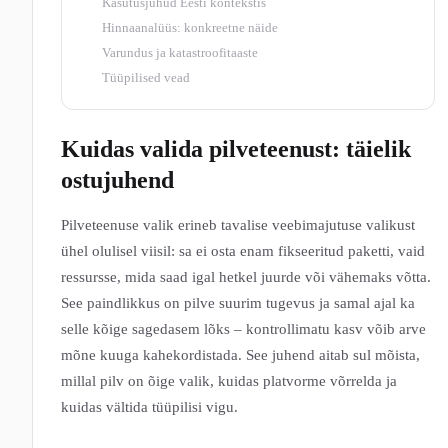
Kasutusjuhud Eesti kontekstis
Hinnaanalüüs: konkreetne näide
Varundus ja katastroofitaaste
Tüüpilised vead
Kuidas valida pilveteenust: täielik
ostujuhend
Pilveteenuse valik erineb tavalise veebimajutuse valikust
ühel olulisel viisil: sa ei osta enam fikseeritud paketti, vaid
ressursse, mida saad igal hetkel juurde või vähemaks võtta.
See paindlikkus on pilve suurim tugevus ja samal ajal ka
selle kõige sagedasem lõks – kontrollimatu kasv võib arve
mõne kuuga kahekordistada. See juhend aitab sul mõista,
millal pilv on õige valik, kuidas platvorme võrrelda ja
kuidas vältida tüüpilisi vigu.