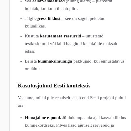
Sea
eelarvehoiatused
(billing alerts) – platvorm
hoiatab, kui kulu ületab piiri.
Jälgi
egress-liiklust
– see on sageli peidetud
kuluallikas.
Kustuta
kasutamata ressursid
– unustatud
testkeskkond või lahti haagitud kettaköide maksab
edasi.
Eelista
kuumaksimumiga
pakkujaid, kui ennustatavus
on tähtis.
Kasutusjuhud Eesti kontekstis
Vaatame, millal pilv reaalselt tasub end Eesti projekti puhul
ära:
Hooajaline e-pood.
Jõulukampaania ajal kasvab liiklus
kümnekordseks. Pilves lisad ajutiselt servereid ja