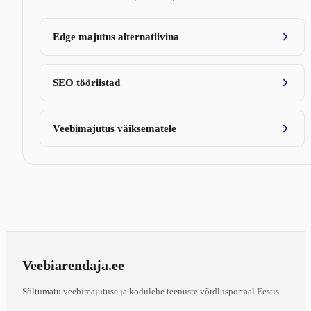
Edge majutus alternatiivina
SEO tööriistad
Veebimajutus väiksematele
Veebiarendaja
.ee
Sõltumatu veebimajutuse ja kodulehe teenuste võrdlusportaal Eestis.