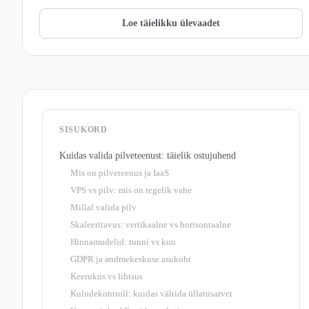
Loe täielikku ülevaadet
SISUKORD
Kuidas valida pilveteenust: täielik ostujuhend
Mis on pilveteenus ja IaaS
VPS vs pilv: mis on tegelik vahe
Millal valida pilv
Skaleeritavus: vertikaalne vs horisontaalne
Hinnamudelid: tunni vs kuu
GDPR ja andmekeskuse asukoht
Keerukus vs lihtsus
Kuludekontroll: kuidas vältida üllatusarvet