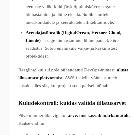
teenuste valik, kuid järsk õppimiskõver, segane
hinnastamine ja lihtne eksida. Sobib suurtele
meeskondadele ja keerukatele arhitektuuridele.
Arendajasõbralik (DigitalOcean, Hetzner Cloud,
Linode)
– selge hinnastamine, lihtne paneel, kiire
seadistus. Sobib enamikule väike- ja keskmistest
projektidest.
Reeglina: kui sul pole pühendatud DevOps-inimest,
alusta
lihtsamast platvormist
. AWS-i täielik võimsus tuleb
kasuks alles siis, kui projekt seda päriselt nõuab.
Kuludekontroll: kuidas vältida üllatusarvet
Pilve number üks viga on
arve, mis kasvab märkamatult
.
Kaitse end nii: