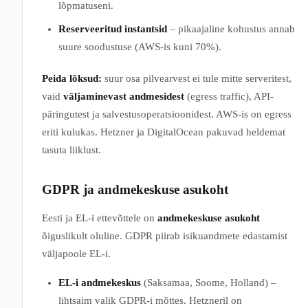
lõpmatuseni.
Reserveeritud instantsid
– pikaajaline kohustus annab
suure soodustuse (AWS-is kuni 70%).
Peida lõksud:
suur osa pilvearvest ei tule mitte serveritest,
vaid
väljaminevast andmesidest
(egress traffic), API-
päringutest ja salvestusoperatsioonidest. AWS-is on egress
eriti kulukas. Hetzner ja DigitalOcean pakuvad heldemat
tasuta liiklust.
GDPR ja andmekeskuse asukoht
Eesti ja EL-i ettevõttele on
andmekeskuse asukoht
õiguslikult oluline. GDPR piirab isikuandmete edastamist
väljapoole EL-i.
EL-i andmekeskus
(Saksamaa, Soome, Holland) –
lihtsaim valik GDPR-i mõttes. Hetzneril on