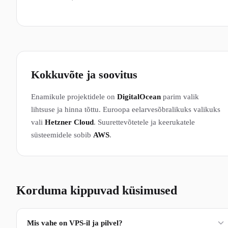
Kokkuvõte ja soovitus
Enamikule projektidele on
DigitalOcean
parim valik
lihtsuse ja hinna tõttu. Euroopa eelarvesõbralikuks valikuks
vali
Hetzner Cloud
. Suurettevõtetele ja keerukatele
süsteemidele sobib
AWS
.
Korduma kippuvad küsimused
Mis vahe on VPS-il ja pilvel?