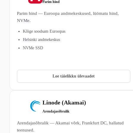
Parim hind
Parim hind — Euroopa andmekeskused, lüömatu hind,
NVMe.
Kõige soodsam Euroopas
Helsinki andmekeskus
NVMe SSD
Vaata Hetzner Cloud pakette →
Loe täielikku ülevaadet
Linode (Akamai)
3
Arendajasõbralik
Arendajasõbralik — Akamai võrk, Frankfurt DC, hallatud
teenused.