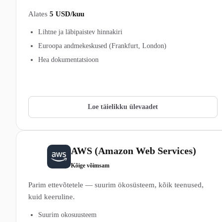
Alates
5 USD/kuu
Lihtne ja läbipaistev hinnakiri
Euroopa andmekeskused (Frankfurt, London)
Hea dokumentatsioon
Vaata Linode (Akamai) pakette →
Loe täielikku ülevaadet
AWS (Amazon Web Services)
4
Kõige võimsam
Parim ettevõtetele — suurim ökosüsteem, kõik teenused,
kuid keeruline.
Suurim okosuusteem