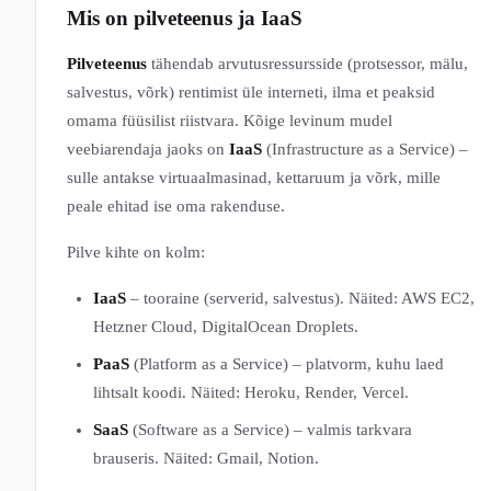
Mis on pilveteenus ja IaaS
Pilveteenus
tähendab arvutusressursside (protsessor, mälu,
salvestus, võrk) rentimist üle interneti, ilma et peaksid
omama füüsilist riistvara. Kõige levinum mudel
veebiarendaja jaoks on
IaaS
(Infrastructure as a Service) –
sulle antakse virtuaalmasinad, kettaruum ja võrk, mille
peale ehitad ise oma rakenduse.
Pilve kihte on kolm:
IaaS
– tooraine (serverid, salvestus). Näited: AWS EC2,
Hetzner Cloud, DigitalOcean Droplets.
PaaS
(Platform as a Service) – platvorm, kuhu laed
lihtsalt koodi. Näited: Heroku, Render, Vercel.
SaaS
(Software as a Service) – valmis tarkvara
brauseris. Näited: Gmail, Notion.