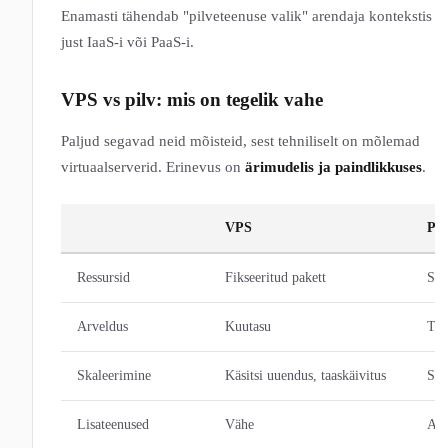
Enamasti tähendab "pilveteenuse valik" arendaja kontekstis
just IaaS-i või PaaS-i.
VPS vs pilv: mis on tegelik vahe
Paljud segavad neid mõisteid, sest tehniliselt on mõlemad
virtuaalserverid. Erinevus on
ärimudelis ja paindlikkuses
.
VPS
Pil
Ressursid
Fikseeritud pakett
Ska
Arveldus
Kuutasu
Tun
Skaleerimine
Käsitsi uuendus, taaskäivitus
Sag
Lisateenused
Vähe
And