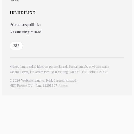
JURIIDILINE
Privaatsuspoliitika
Kasutustingimused
RU
Mõned lingid sellel lehel on partnerlingid. See tähendab, et võime saada
vahendustasu, kui ostate teenuse meie lingi kaudu. Teile lisakulu ei ole.
© 2026 Veebiarendaja.ee. Kõik õigused kaitstud.
·
NET Partner OU · Reg. 11299597
·
Admin