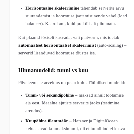
Horisontaalne skaleerimine
tähendab serverite arvu
suurendamist ja koormuse jaotamist nende vahel (load
balancer). Keerukam, kuid praktiliselt piiramatu.
Kui plaanid tõsiselt kasvada, vali platvorm, mis toetab
automaatset horisontaalset skaleerimist
(auto-scaling) –
serverid lisanduvad koormuse tõustes ise.
Hinnamudelid: tunni vs kuu
Pilveteenuste arveldus on peen koht. Tüüpilised mudelid:
Tunni- või sekundipõhine
– maksad ainult töötamise
aja eest. Ideaalne ajutiste serverite jaoks (testimine,
arendus).
Kuupõhine ülemmäär
– Hetzner ja DigitalOcean
kehtestavad kuumaksimumi, nii et tunnihind ei kasva