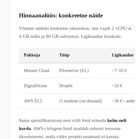
Hinnaanalüüs: konkreetne näide
Võtame näiteks keskmise rakenduse, mis vajab 2 vCPU-d,
4 GB mälu ja 80 GB salvestust. Ligikaudne kuukulu:
Pakkuja
Tüüp
Ligikaudne k
Hetzner Cloud
Pilveserver (EL)
~7–10 €
DigitalOcean
Droplet
~24 €
AWS EC2
t3.medium (on-demand)
~30 €+ andmes
Sama spetsifikatsiooni eest võib hind erineda
kolm-neli
korda
. AWS-i kõrgem hind sisaldab tohutut teenuste
ökosüsteemi, mida väike projekt enamasti ei kasuta.