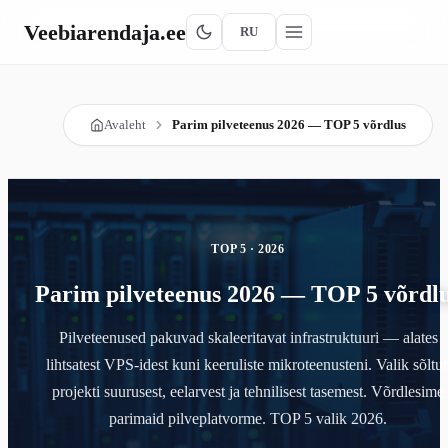
Veebiarendaja
.ee
RU
Avaleht
Parim pilveteenus 2026 — TOP 5 võrdlus
TOP 5 · 2026
Parim pilveteenus 2026 — TOP 5 võrdl
Pilveteenused pakuvad skaleeritavat infrastruktuuri — alates
lihtsatest VPS-idest kuni keeruliste mikroteenusteni. Valik sõltu
projekti suurusest, eelarvest ja tehnilisest tasemest. Võrdlesime
parimaid pilveplatvorme. TOP 5 valik 2026.