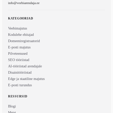
info@veebiarendaja.ee
KATEGOORIAD
Veebimajutus
Kodulehe ehitajad
Domeeniregistraatorid
E-posti majutus
Pilveteenused
SEO tööriistad
AI-tööriistad arendajale
Disainitööriistad
Edge ja staatiline majutus
E-posti turundus
RESSURSID
Blogi
Meist