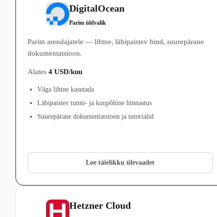
DigitalOcean
1
Parim üldvalik
Parim arendajatele — lihtne, läbipaistev hind, suurepärane
dokumentatsioon.
Alates
4 USD/kuu
Väga lihtne kasutada
Läbipaistev tunni- ja kuupõhine hinnastus
Suurepärane dokumentatsioon ja tutorialid
Vaata DigitalOcean pakette →
Loe täielikku ülevaadet
Hetzner Cloud
2