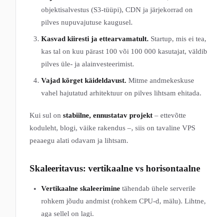
objektisalvestus (S3-tüüpi), CDN ja järjekorrad on
pilves nupuvajutuse kaugusel.
Kasvad kiiresti ja ettearvamatult.
Startup, mis ei tea,
kas tal on kuu pärast 100 või 100 000 kasutajat, väldib
pilves üle- ja alainvesteerimist.
Vajad kõrget käideldavust.
Mitme andmekeskuse
vahel hajutatud arhitektuur on pilves lihtsam ehitada.
Kui sul on
stabiilne, ennustatav projekt
– ettevõtte
koduleht, blogi, väike rakendus –, siis on tavaline VPS
peaaegu alati odavam ja lihtsam.
Skaleeritavus: vertikaalne vs horisontaalne
Vertikaalne skaleerimine
tähendab ühele serverile
rohkem jõudu andmist (rohkem CPU-d, mälu). Lihtne,
aga sellel on lagi.