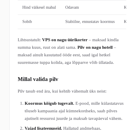
Hind väikesel mahul
Odavam
Kal
Sobib
Stabiilne, ennustatav koormus
Kõi
Lihtsustatult:
VPS on nagu üürikorter
– maksad kindla
summa kuus, ruut on alati sama.
Pilv on nagu hotell
–
maksad ainult kasutatud ööde eest, saad igal hetkel
suuremasse tuppa kolida, aga lõpparve võib üllatada.
Millal valida pilv
Pilv tasub end ära, kui kehtib vähemalt üks neist:
Koormus kõigub tugevalt.
E-pood, mille külastatavus
tõuseb kampaania ajal kümnekordseks, saab pilves
ajutiselt ressurssi juurde ja maksab tavapäeval vähem.
Vajad lisateenuseid.
Hallatud andmebaas,