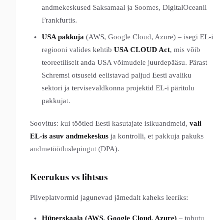
andmekeskused Saksamaal ja Soomes, DigitalOceanil
Frankfurtis.
USA pakkuja
(AWS, Google Cloud, Azure) – isegi EL-i
regiooni valides kehtib
USA CLOUD Act
, mis võib
teoreetiliselt anda USA võimudele juurdepääsu. Pärast
Schremsi otsuseid eelistavad paljud Eesti avaliku
sektori ja tervisevaldkonna projektid EL-i päritolu
pakkujat.
Soovitus: kui töötled Eesti kasutajate isikuandmeid,
vali
EL-is asuv andmekeskus
ja kontrolli, et pakkuja pakuks
andmetöötluslepingut (DPA).
Keerukus vs lihtsus
Pilveplatvormid jagunevad jämedalt kaheks leeriks:
Hüperskaala (AWS, Google Cloud, Azure)
– tohutu