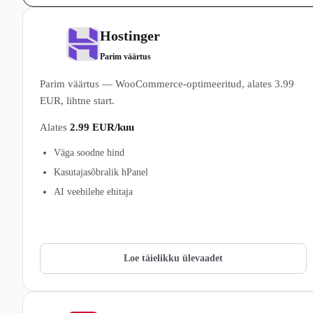
Hostinger
2
Parim väärtus
Parim väärtus — WooCommerce-optimeeritud, alates 3.99
EUR, lihtne start.
Alates
2.99 EUR/kuu
Väga soodne hind
Kasutajasõbralik hPanel
AI veebilehe ehitaja
Vaata Hostinger pakette →
Loe täielikku ülevaadet