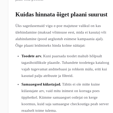
Kuidas hinnata õiget plaani suurust
Üks sagedasemaid vigu e-poe majutuse valikul on kas
ülehindamine (maksad võimsuse eest, mida ei kasuta) või
alahindamine (pood aeglustub esimese kampaania ajal).
Õige plaani leidmiseks hinda kolme näitajat:
Toodete arv.
Kuni paarsada toodet mahub hõlpsalt
tagasihoidlikule plaanile. Tuhandete toodetega kataloog
vajab tugevamat andmebaasi ja rohkem mälu, eriti kui
kasutad palju atribuute ja filtreid.
Samaaegsed külastajad.
Tähtis ei ole mitte kuine
külastajate arv, vaid mitu inimest on korraga poes
tipphetkel. Kümme samaaegset ostlejat on kerge
koormus, kuid saja samaaegse checkoutiga peab server
reaalselt toime tulema.