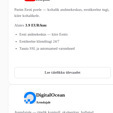
Parim Eesti poele — kohalik andmekeskus, eestikeelne tugi,
kiire kohalikele.
Alates
3.9 EUR/kuu
Eesti andmekeskus — kiire Eestis
Eestikeelne klienditugi 24/7
Tasuta SSL ja automaatsed varundused
Vaata Zone.ee pakette →
Loe täielikku ülevaadet
DigitalOcean
5
Arendajale
Arendajale — täielik kontroll, skaleeritav, hallatud