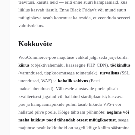
teavitusi, kasuta neid — eriti enne suuri kampaaniaid, kus
liiklus kasvab järsult. Enne Black Friday't või muud suurt
müügipäeva tasub koormust ka testida, et veenduda serveri
valmisolekus.
Kokkuvõte
WooCommerce-poe majutuse valikul jälgi seda järjekorda:
kiirus
(objektivahemälu, kaasaegne PHP, CDN),
töökindlus
(varundused, tippkoormusega toimetulek),
turvalisus
(SSL,
uuendused, WAF) ja
kohalik sobivus
(Eesti
makselahendused). Väikesele alustavale poele piisab
kvaliteetsest jagatud või hallatud stardiplaanist; kasvava
poe ja kampaaniapiikide puhul tasub liikuda VPS-i või
hallatud pilve poole. Kõige tähtsam põhimõte:
aeglane või
maha kukkuv pood tähendab otsest müügikaotust
, seega
majutuse pealt kokkuhoid on sageli kõige kallim säästmine.