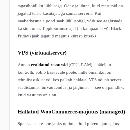
tagasihoidliku liiklusega. Odav ja lihtne, kuid ressursid on
jagatud teiste kasutajatega samas serveris. Kui
naaberkasutaja pood saab liikluspiigi, võib see aeglustada
ka sinu oma. Tippkoormuse ajal (nt kampaania või Black
Friday) jääb jagatud majutus kiiresti kitsaks.
VPS (virtuaalserver)
Annab
eraldatud ressursid
(CPU, RAM) ja täieliku
kontrolli. Sobib kasvavale poele, mille omanikul on
tehnilist oskust või kes palkab haldaja. VPS nõuab serveri
seadistamist, turvauuendusi ja jälgimist — see on paindlik,
kuid vastutus on sinu.
Hallatud WooCommerce-majutus (managed)
Spetsiaalselt e-poe jaoks optimeeritud pilvemajutus, kus