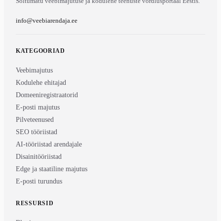
Sõltumatu veebimajutuse ja kodulehe teenuste võrdlusportaal Eestis.
info@veebiarendaja.ee
KATEGOORIAD
Veebimajutus
Kodulehe ehitajad
Domeeniregistraatorid
E-posti majutus
Pilveteenused
SEO tööriistad
AI-tööriistad arendajale
Disainitööriistad
Edge ja staatiline majutus
E-posti turundus
RESSURSID