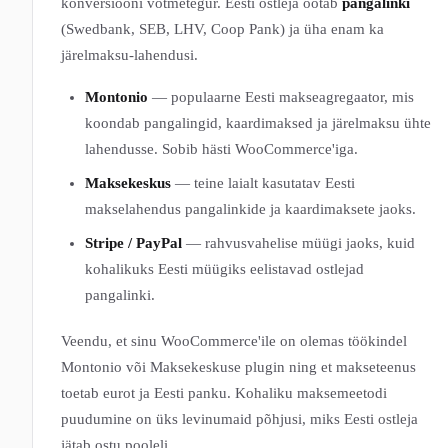
konversiooni võtmetegur. Eesti ostleja ootab
pangalinki
(Swedbank, SEB, LHV, Coop Pank) ja üha enam ka
järelmaksu-lahendusi.
Montonio
— populaarne Eesti makseagregaator, mis
koondab pangalingid, kaardimaksed ja järelmaksu ühte
lahendusse. Sobib hästi WooCommerce'iga.
Maksekeskus
— teine laialt kasutatav Eesti
makselahendus pangalinkide ja kaardimaksete jaoks.
Stripe / PayPal
— rahvusvahelise müügi jaoks, kuid
kohalikuks Eesti müügiks eelistavad ostlejad
pangalinki.
Veendu, et sinu WooCommerce'ile on olemas töökindel
Montonio või Maksekeskuse plugin ning et makseteenus
toetab eurot ja Eesti panku. Kohaliku maksemeetodi
puudumine on üks levinumaid põhjusi, miks Eesti ostleja
jätab ostu pooleli.