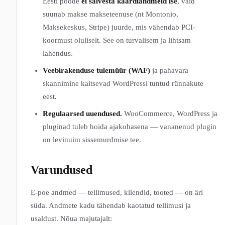
Eesti poode
ei salvesta kaardiandmeid ise
, vaid
suunab makse makseteenuse (nt Montonio,
Maksekeskus, Stripe) juurde, mis vähendab PCI-
koormust oluliselt. See on turvalisem ja lihtsam
lahendus.
Veebirakenduse tulemüür (WAF)
ja pahavara
skannimine kaitsevad WordPressi tuntud rünnakute
eest.
Regulaarsed uuendused.
WooCommerce, WordPress ja
pluginad tuleb hoida ajakohasena — vananenud plugin
on levinuim sissemurdmise tee.
Varundused
E-poe andmed — tellimused, kliendid, tooted — on äri
süda. Andmete kadu tähendab kaotatud tellimusi ja
usaldust. Nõua majutajalt: