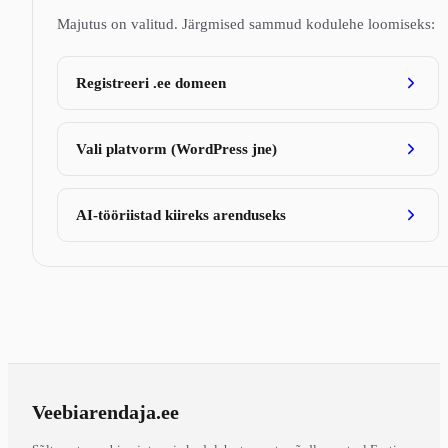
Majutus on valitud. Järgmised sammud kodulehe loomiseks:
Registreeri .ee domeen
Vali platvorm (WordPress jne)
AI-tööriistad kiireks arenduseks
Veebiarendaja
.ee