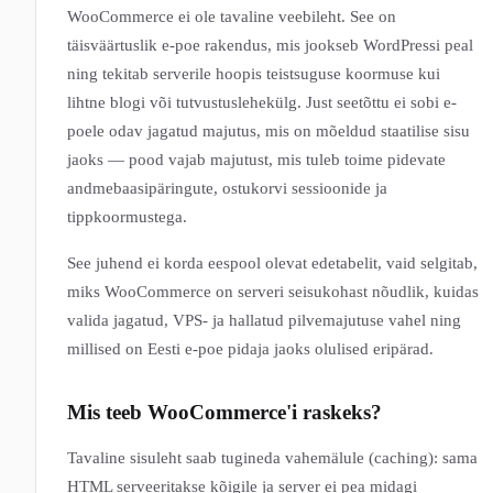
WooCommerce ei ole tavaline veebileht. See on
täisväärtuslik e-poe rakendus, mis jookseb WordPressi peal
ning tekitab serverile hoopis teistsuguse koormuse kui
lihtne blogi või tutvustuslehekülg. Just seetõttu ei sobi e-
poele odav jagatud majutus, mis on mõeldud staatilise sisu
jaoks — pood vajab majutust, mis tuleb toime pidevate
andmebaasipäringute, ostukorvi sessioonide ja
tippkoormustega.
See juhend ei korda eespool olevat edetabelit, vaid selgitab,
miks WooCommerce on serveri seisukohast nõudlik, kuidas
valida jagatud, VPS- ja hallatud pilvemajutuse vahel ning
millised on Eesti e-poe pidaja jaoks olulised eripärad.
Mis teeb WooCommerce'i raskeks?
Tavaline sisuleht saab tugineda vahemälule (caching): sama
HTML serveeritakse kõigile ja server ei pea midagi