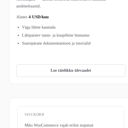
andmebaasid.
Alates
4 USD/kuu
Väga lihtne kasutada
Läbipaistev tunni- ja kuupõhine hinnastus
Suurepärane dokumentatsioon ja tutorialid
Vaata DigitalOcean pakette →
Loe täielikku ülevaadet
SISUKORD
Miks WooCommerce vajab erilist majutust