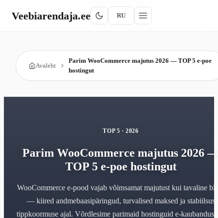
Veebiarendaja
.ee
RU
Parim WooCommerce majutus 2026 — TOP 5 e-poe
Avaleht
hostingut
TOP 5 · 2026
Parim WooCommerce majutus 2026 
TOP 5 e-poe hostingut
WooCommerce e-pood vajab võimsamat majutust kui tavaline blo
— kiired andmebaasipäringud, turvalised maksed ja stabiilsus
tippkoormuse ajal. Võrdlesime parimaid hostinguid e-kaubanduse