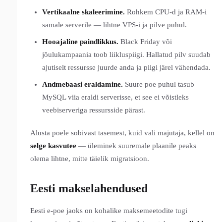
Vertikaalne skaleerimine.
Rohkem CPU-d ja RAM-i
samale serverile — lihtne VPS-i ja pilve puhul.
Hooajaline paindlikkus.
Black Friday või
jõulukampaania toob liikluspiigi. Hallatud pilv suudab
ajutiselt ressursse juurde anda ja piigi järel vähendada.
Andmebaasi eraldamine.
Suure poe puhul tasub
MySQL viia eraldi serverisse, et see ei võistleks
veebiserveriga ressursside pärast.
Alusta poele sobivast tasemest, kuid vali majutaja, kellel on
selge kasvutee
— üleminek suuremale plaanile peaks
olema lihtne, mitte täielik migratsioon.
Eesti makselahendused
Eesti e-poe jaoks on kohalike maksemeetodite tugi