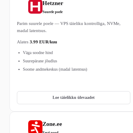
Hetzner
3
Suurele poele
Parim suurele poele — VPS täieliku kontrolliga, NVMe,
madal latentsus.
Alates
3.99 EUR/kuu
Väga soodne hind
Suurepärane jõudlus
Soome andmekeskus (madal latentsus)
Vaata Hetzner pakette →
Loe täielikku ülevaadet
Zone.ee
4
Eesti pood