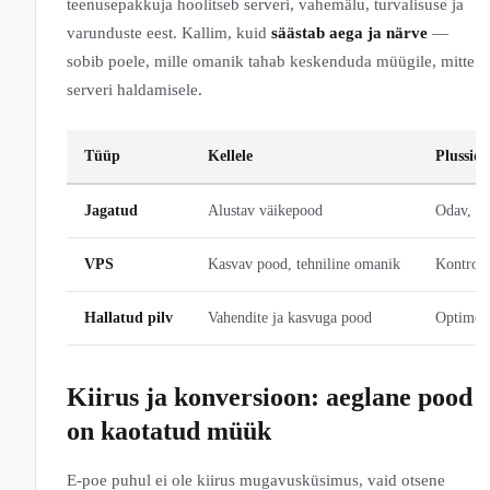
teenusepakkuja hoolitseb serveri, vahemälu, turvalisuse ja
varunduste eest. Kallim, kuid
säästab aega ja närve
—
sobib poele, mille omanik tahab keskenduda müügile, mitte
serveri haldamisele.
Tüüp
Kellele
Plussid
Jagatud
Alustav väikepood
Odav, li
VPS
Kasvav pood, tehniline omanik
Kontroll,
Hallatud pilv
Vahendite ja kasvuga pood
Optimeer
Kiirus ja konversioon: aeglane pood
on kaotatud müük
E-poe puhul ei ole kiirus mugavusküsimus, vaid otsene