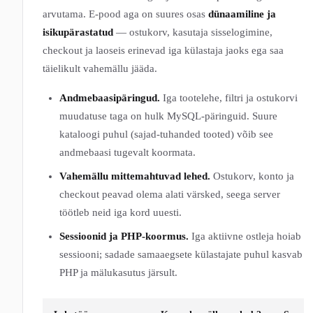
arvutama. E-pood aga on suures osas
dünaamiline ja
isikupärastatud
— ostukorv, kasutaja sisselogimine,
checkout ja laoseis erinevad iga külastaja jaoks ega saa
täielikult vahemällu jääda.
Andmebaasipäringud.
Iga tootelehe, filtri ja ostukorvi
muudatuse taga on hulk MySQL-päringuid. Suure
kataloogi puhul (sajad-tuhanded tooted) võib see
andmebaasi tugevalt koormata.
Vahemällu mittemahtuvad lehed.
Ostukorv, konto ja
checkout peavad olema alati värsked, seega server
töötleb neid iga kord uuesti.
Sessioonid ja PHP-koormus.
Iga aktiivne ostleja hoiab
sessiooni; sadade samaaegsete külastajate puhul kasvab
PHP ja mälukasutus järsult.