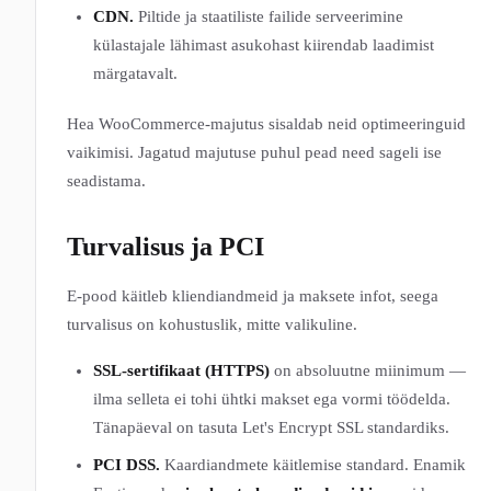
CDN.
Piltide ja staatiliste failide serveerimine
külastajale lähimast asukohast kiirendab laadimist
märgatavalt.
Hea WooCommerce-majutus sisaldab neid optimeeringuid
vaikimisi. Jagatud majutuse puhul pead need sageli ise
seadistama.
Turvalisus ja PCI
E-pood käitleb kliendiandmeid ja maksete infot, seega
turvalisus on kohustuslik, mitte valikuline.
SSL-sertifikaat (HTTPS)
on absoluutne miinimum —
ilma selleta ei tohi ühtki makset ega vormi töödelda.
Tänapäeval on tasuta Let's Encrypt SSL standardiks.
PCI DSS.
Kaardiandmete käitlemise standard. Enamik