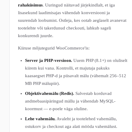
rahaküsimus
. Uuringud näitavad järjekindlalt, et iga
lisasekund laadimisajas vähendab konversiooni ja
suurendab loobumist. Ostleja, kes ootab aeglaselt avanevat
tootelehte või takerdunud checkouti, lahkub sageli
konkurendi juurde.
Kiiruse mõjutegurid WooCommerce'is:
Server ja PHP-versioon.
Uuem PHP (8.1+) on oluliselt
kiirem kui vana. Kontrolli, et majutaja pakuks
kaasaegset PHP-d ja piisavalt mälu (vähemalt 256–512
MB PHP mälupiir).
Objektivahemälu (Redis).
Salvestab korduvad
andmebaasipäringud mällu ja vähendab MySQL-
koormust — e-poele väga oluline.
Lehe vahemälu.
Avaleht ja tootelehed vahemällu,
ostukorv ja checkout aga alati mööda vahemälust.