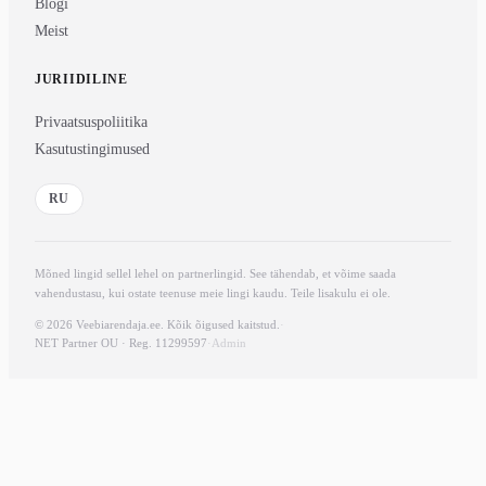
Blogi
Meist
JURIIDILINE
Privaatsuspoliitika
Kasutustingimused
RU
Mõned lingid sellel lehel on partnerlingid. See tähendab, et võime saada
vahendustasu, kui ostate teenuse meie lingi kaudu. Teile lisakulu ei ole.
© 2026 Veebiarendaja.ee. Kõik õigused kaitstud.
·
NET Partner OU · Reg. 11299597
·
Admin