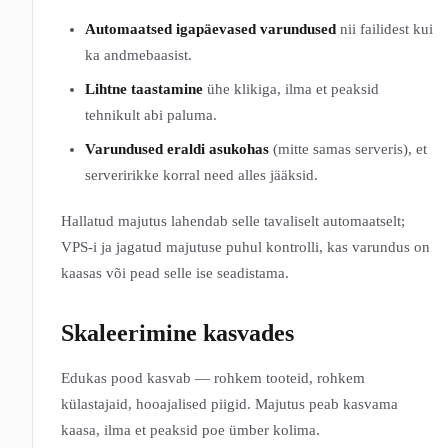
Automaatsed igapäevased varundused
nii failidest kui
ka andmebaasist.
Lihtne taastamine
ühe klikiga, ilma et peaksid
tehnikult abi paluma.
Varundused eraldi asukohas
(mitte samas serveris), et
serveririkke korral need alles jääksid.
Hallatud majutus lahendab selle tavaliselt automaatselt;
VPS-i ja jagatud majutuse puhul kontrolli, kas varundus on
kaasas või pead selle ise seadistama.
Skaleerimine kasvades
Edukas pood kasvab — rohkem tooteid, rohkem
külastajaid, hooajalised piigid. Majutus peab kasvama
kaasa, ilma et peaksid poe ümber kolima.