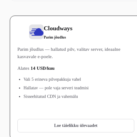
Cloudways
1
Parim jõudlus
Parim jõudlus — hallatud pilv, valitav server, ideaalne
kasvavale e-poele.
Alates
14 USD/kuu
Vali 5 erineva pilvepakkuja vahel
Hallatav — pole vaja serveri teadmisi
Sisseehitatud CDN ja vahemälu
Vaata Cloudways pakette →
Loe täielikku ülevaadet