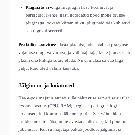
Pluginate arv.
Iga lisaplugin lisab koormust ja
päringuid. Kerge, hästi hooldatud pood mõne olulise
pluginaga jookseb kiiremini kui plugineid täis kuhjatud
sait tugeval serveril.
Praktiline soovitus:
alusta plaanist, mis katab su praeguse
vajaduse mugava varuga, ja vali majutaja, kelle juures saab
plaani ühe klikiga suurendada. Nii ei maksa sa ette liiga
palju, kuid oled valmis kasvuks.
Jälgimine ja hoiatused
Hea e-poe majutus annab sulle nähtavuse serveri seisu üle:
ressursikasutus (CPU, RAM), aeglaste päringute logi ja
hoiatused, kui koormus läheneb piirile. See võimaldab
probleeme ette näha, mitte avastada alles siis, kui pood on
juba maas. Kui su majutaja pakub jõudluse jälgimist ja