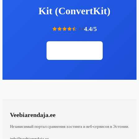
Kit (ConvertKit)
4.4/5
4.4
Открыть сайт
Veebiarendaja
.ee
Независимый портал сравнения хостинга и веб-сервисов в Эстонии.
info@veebiarendaja.ee