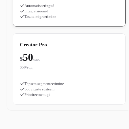
Automatiseeringud
Integratsioonid
Tasuta migreerimine
Creator Pro
50
$
/мес
$50/год
Täpsem segmenteerimine
Soovituste süsteem
Prioriteetne tugi