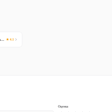
Brevo (ex Sendinblue)
★ 4.1
Оценка