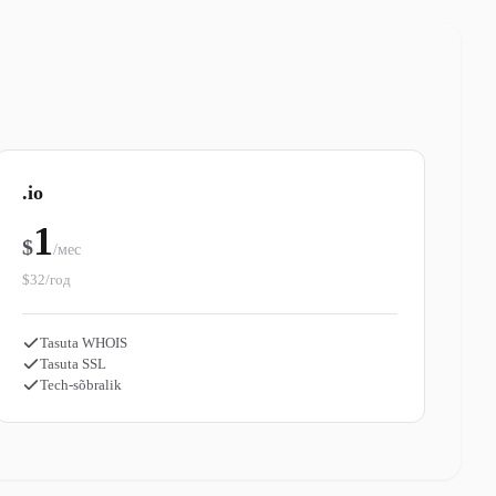
.io
1
$
/мес
$32/год
Tasuta WHOIS
Tasuta SSL
Tech-sõbralik