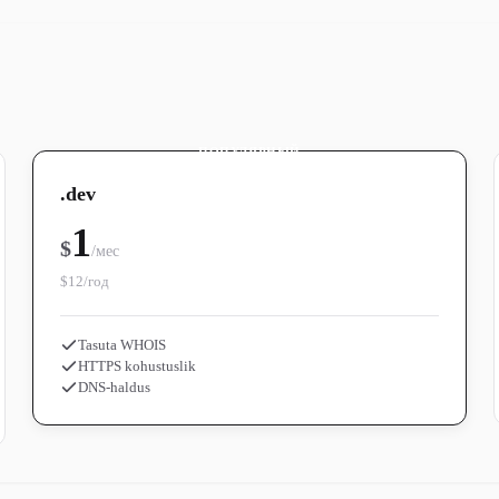
ПОПУЛЯРНЫЙ
.dev
1
$
/мес
$12/год
Tasuta WHOIS
HTTPS kohustuslik
DNS-haldus