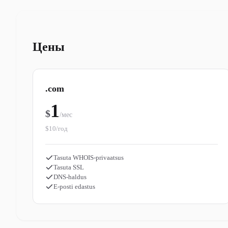
Цены
.com
1
$
/мес
$10/год
Tasuta WHOIS-privaatsus
Tasuta SSL
DNS-haldus
E-posti edastus