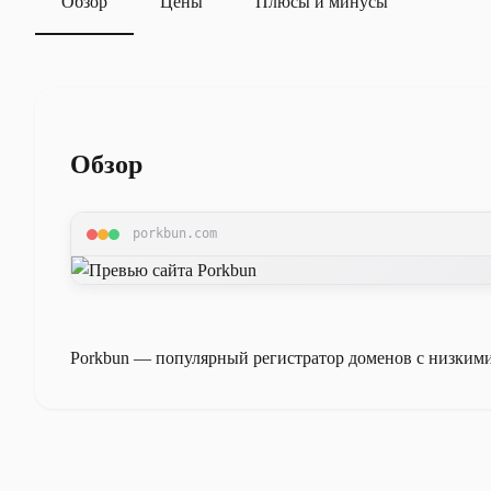
Обзор
Цены
Плюсы и минусы
Обзор
porkbun.com
Porkbun — популярный регистратор доменов с низкими