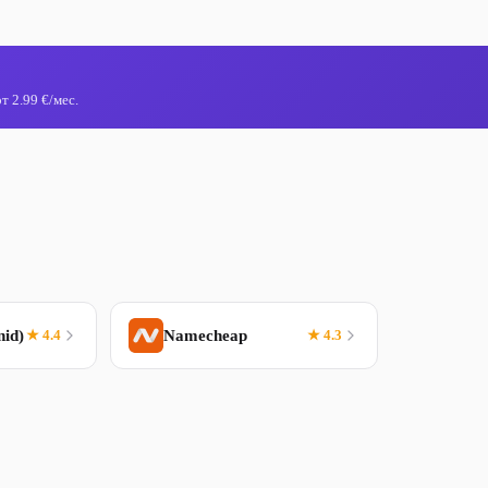
 2.99 €/мес.
nid)
★ 4.4
Namecheap
★ 4.3