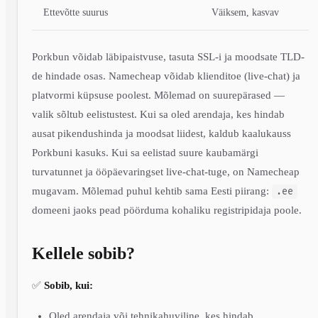
Ettevõtte suurus
Väiksem, kasvav
Porkbun võidab läbipaistvuse, tasuta SSL-i ja moodsate TLD-
de hindade osas. Namecheap võidab klienditoe (live-chat) ja
platvormi küpsuse poolest. Mõlemad on suurepärased —
valik sõltub eelistustest. Kui sa oled arendaja, kes hindab
ausat pikendushinda ja moodsat liidest, kaldub kaalukauss
Porkbuni kasuks. Kui sa eelistad suure kaubamärgi
turvatunnet ja ööpäevaringset live-chat-tuge, on Namecheap
mugavam. Mõlemad puhul kehtib sama Eesti piirang:
.ee
domeeni jaoks pead pöörduma kohaliku registripidaja poole.
Kellele sobib?
✅
Sobib, kui:
Oled arendaja või tehnikahuviline, kes hindab