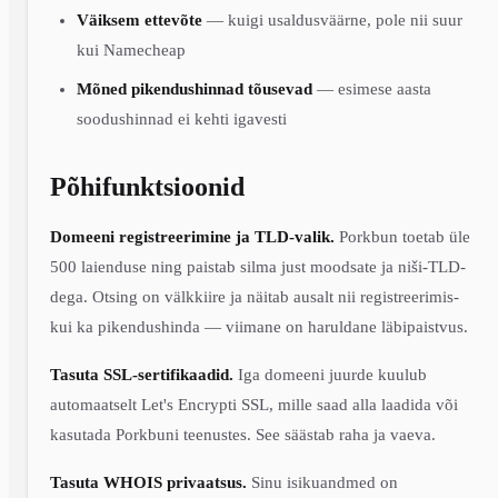
Väiksem ettevõte
— kuigi usaldusväärne, pole nii suur
kui Namecheap
Mõned pikendushinnad tõusevad
— esimese aasta
soodushinnad ei kehti igavesti
Põhifunktsioonid
Domeeni registreerimine ja TLD-valik.
Porkbun toetab üle
500 laienduse ning paistab silma just moodsate ja niši-TLD-
dega. Otsing on välkkiire ja näitab ausalt nii registreerimis-
kui ka pikendushinda — viimane on haruldane läbipaistvus.
Tasuta SSL-sertifikaadid.
Iga domeeni juurde kuulub
automaatselt Let's Encrypti SSL, mille saad alla laadida või
kasutada Porkbuni teenustes. See säästab raha ja vaeva.
Tasuta WHOIS privaatsus.
Sinu isikuandmed on