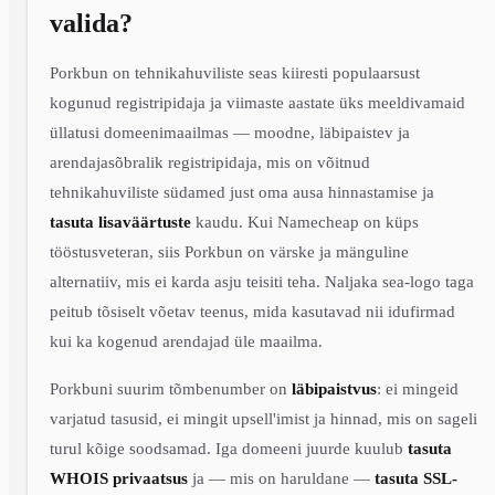
valida?
Porkbun on tehnikahuviliste seas kiiresti populaarsust
kogunud registripidaja ja viimaste aastate üks meeldivamaid
üllatusi domeenimaailmas — moodne, läbipaistev ja
arendajasõbralik registripidaja, mis on võitnud
tehnikahuviliste südamed just oma ausa hinnastamise ja
tasuta lisaväärtuste
kaudu. Kui Namecheap on küps
tööstusveteran, siis Porkbun on värske ja mänguline
alternatiiv, mis ei karda asju teisiti teha. Naljaka sea-logo taga
peitub tõsiselt võetav teenus, mida kasutavad nii idufirmad
kui ka kogenud arendajad üle maailma.
Porkbuni suurim tõmbenumber on
läbipaistvus
: ei mingeid
varjatud tasusid, ei mingit upsell'imist ja hinnad, mis on sageli
turul kõige soodsamad. Iga domeeni juurde kuulub
tasuta
WHOIS privaatsus
ja — mis on haruldane —
tasuta SSL-