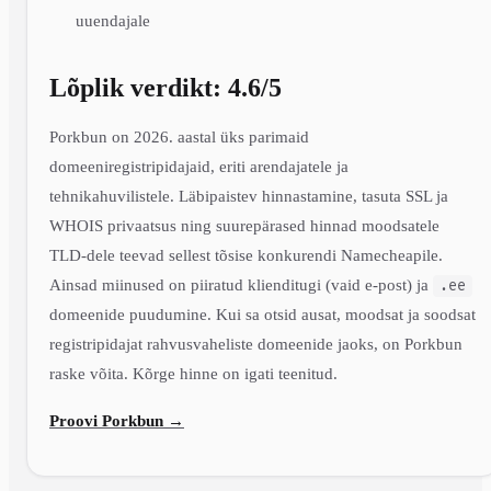
uuendajale
Lõplik verdikt: 4.6/5
Porkbun on 2026. aastal üks parimaid
domeeniregistripidajaid, eriti arendajatele ja
tehnikahuvilistele. Läbipaistev hinnastamine, tasuta SSL ja
WHOIS privaatsus ning suurepärased hinnad moodsatele
TLD-dele teevad sellest tõsise konkurendi Namecheapile.
Ainsad miinused on piiratud klienditugi (vaid e-post) ja
.ee
domeenide puudumine. Kui sa otsid ausat, moodsat ja soodsat
registripidajat rahvusvaheliste domeenide jaoks, on Porkbun
raske võita. Kõrge hinne on igati teenitud.
Proovi Porkbun →