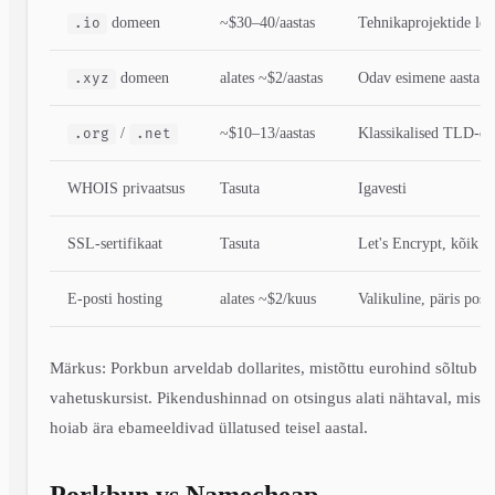
domeen
~$30–40/aastas
Tehnikaprojektide l
.io
domeen
alates ~$2/aastas
Odav esimene aasta
.xyz
/
~$10–13/aastas
Klassikalised TLD-d
.org
.net
WHOIS privaatsus
Tasuta
Igavesti
SSL-sertifikaat
Tasuta
Let's Encrypt, kõik 
E-posti hosting
alates ~$2/kuus
Valikuline, päris post
Märkus: Porkbun arveldab dollarites, mistõttu eurohind sõltub
vahetuskursist. Pikendushinnad on otsingus alati nähtaval, mis
hoiab ära ebameeldivad üllatused teisel aastal.
Porkbun vs Namecheap