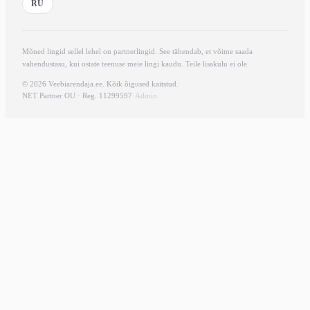
RU
Mõned lingid sellel lehel on partnerlingid. See tähendab, et võime saada
vahendustasu, kui ostate teenuse meie lingi kaudu. Teile lisakulu ei ole.
© 2026 Veebiarendaja.ee. Kõik õigused kaitstud.
·
NET Partner OU · Reg. 11299597
·
Admin