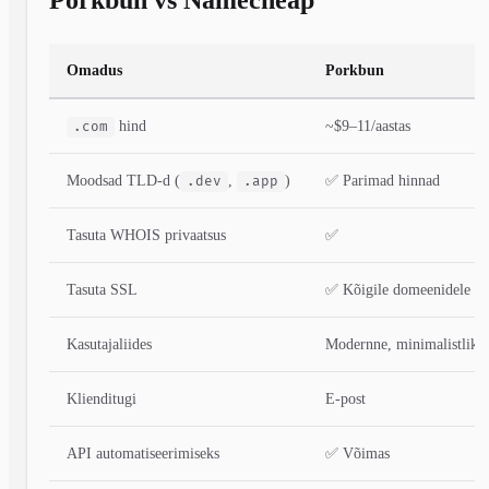
Omadus
Porkbun
hind
~$9–11/aastas
.com
Moodsad TLD-d (
,
)
✅ Parimad hinnad
.dev
.app
Tasuta WHOIS privaatsus
✅
Tasuta SSL
✅ Kõigile domeenidele
Kasutajaliides
Modernne, minimalistlik
Klienditugi
E-post
API automatiseerimiseks
✅ Võimas