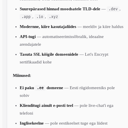
Suurepärased hinnad moodsatele TLD-dele
—
,
.dev
,
,
.app
.io
.xyz
Modernne, kiire kasutajaliides
— meeldiv ja kiire haldus
API-tugi
— automatiseerimissõbralik, ideaalne
arendajatele
Tasuta SSL kõigile domeenidele
— Let's Encrypt
sertifikaadid kohe
Miinused:
Ei paku
domeene
— Eesti riigidomeeniks pole
.ee
sobiv
Klienditugi ainult e-posti teel
— pole live-chat'i ega
telefoni
Inglisekeelne
— pole eestikeelset tuge ega liidest