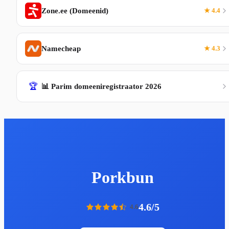
Zone.ee (Domeenid)
★ 4.4
Namecheap
★ 4.3
🏆
📊 Parim domeeniregistraator 2026
Porkbun
4.6/5
4.6