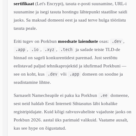
sertifikaat
(Let's Encrypt), tasuta e-posti suunamine, URL-i
suunamine ja isegi tasuta hostingu lähtepunkt staatilise saidi
jaoks. Sa maksad domeeni eest ja saad terve hulga tööriistu
tasuta peale.
Eriti tugev on Porkbun
moodsate laienduste
osas:
,
.dev
,
,
,
ja sadade teiste TLD-de
.app
.io
.xyz
.tech
hinnad on sageli konkurentidest paremad. Just seetõttu
eelistavad paljud tehnikaprojektid ja idufirmad Porkbuni —
see on koht, kus
või
domeen on soodne ja
.dev
.app
seadistamine lihtne.
Sarnaselt Namecheapile ei paku ka Porkbun
domeene,
.ee
sest neid haldab Eesti Interneti Sihtasutus läbi kohalike
registripidajate. Kuid kõigi rahvusvaheliste vajaduste jaoks on
Porkbun 2026. aastal üks parimaid valikuid. Vaatame ausalt,
kas see hype on õigustatud.