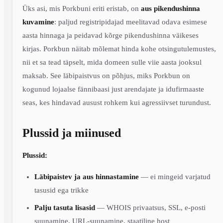
Üks asi, mis Porkbuni eriti eristab, on
aus pikendushinna
kuvamine
: paljud registripidajad meelitavad odava esimese
aasta hinnaga ja peidavad kõrge pikendushinna väikeses
kirjas. Porkbun näitab mõlemat hinda kohe otsingutulemustes,
nii et sa tead täpselt, mida domeen sulle viie aasta jooksul
maksab. See läbipaistvus on põhjus, miks Porkbun on
kogunud lojaalse fännibaasi just arendajate ja idufirmaaste
seas, kes hindavad ausust rohkem kui agressiivset turundust.
Plussid ja miinused
Plussid:
Läbipaistev ja aus hinnastamine
— ei mingeid varjatud
tasusid ega trikke
Palju tasuta lisasid
— WHOIS privaatsus, SSL, e-posti
suunamine, URL-suunamine, staatiline host