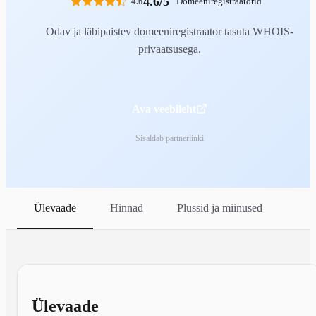
4.6/5
4.6
Domeeniregistraatorid
Odav ja läbipaistev domeeniregistraator tasuta WHOIS-
privaatsusega.
Ava veebileht
Sisaldab partnerlinki
Ülevaade
Hinnad
Plussid ja miinused
Ülevaade