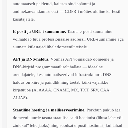
automaatselt peidetud, kaitstes sind spämmi ja
andmekaevandamise eest — GDPR-i mõttes oluline ka Eesti
kasutajatele.
E-posti ja URL-i suunamine.
Tasuta e-posti suunamine
võimaldab luua professionaalse aadressi, URL-suunamine aga
suunata külastajad ühelt domeenilt teisele.
API ja DNS-haldus.
Võimas API võimaldab domeene ja
DNS-kirjeid programmaatiliselt hallata — ideaalne
arendajatele, kes automatiseerivad infrastruktuuri. DNS-
haldus on kiire ja paindlik ning toetab kõiki vajalikke
kirjetüüpe (A, AAAA, CNAME, MX, TXT, SRV, CAA,
ALIAS).
Staatiline hosting ja meiliserveerimine.
Porkbun pakub iga
domeeni juurde tasuta staatilise saidi hostimist (lihtsa lehe või
„tulekul" lehe jaoks) ning soodsat e-posti hostimist, kui tahad