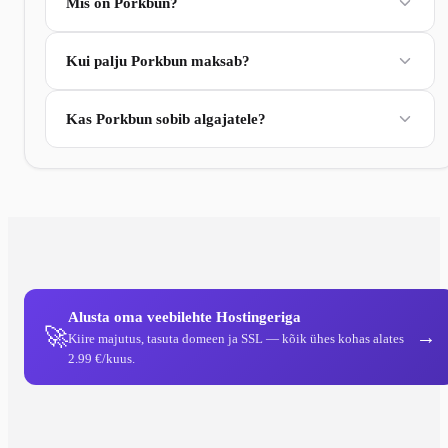
Mis on Porkbun?
Kui palju Porkbun maksab?
Kas Porkbun sobib algajatele?
Alusta oma veebilehte Hostingeriga
🚀
→
Kiire majutus, tasuta domeen ja SSL — kõik ühes kohas alates
2.99 €/kuus.