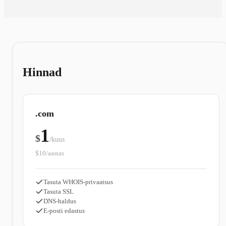
Hinnad
.com
1
$
/kuus
$10/aastas
Tasuta WHOIS-privaatsus
Tasuta SSL
DNS-haldus
E-posti edastus