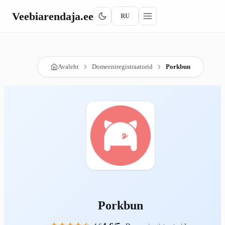
Veebiarendaja
.ee
RU
Avaleht
Domeeniregistraatorid
Porkbun
Porkbun