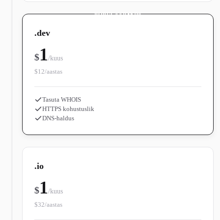
POPULAARSEIM
.dev
1
$
/kuus
$12/aastas
Tasuta WHOIS
HTTPS kohustuslik
DNS-haldus
.io
1
$
/kuus
$32/aastas