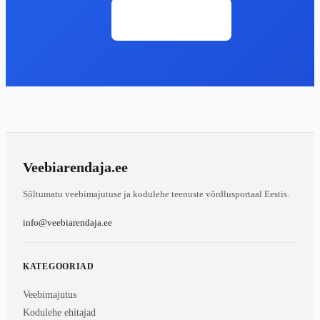
Ava veebileht
Veebiarendaja
.ee
Sõltumatu veebimajutuse ja kodulehe teenuste võrdlusportaal Eestis.
info@veebiarendaja.ee
KATEGOORIAD
Veebimajutus
Kodulehe ehitajad