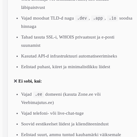
läbipaistvust
Vajad moodsat TLD-d nagu
,
,
soodsa
.dev
.app
.io
hinnaga
Tahad tasuta SSL-i, WHOIS privaatsust ja e-posti
suunamist
Kasutad API-d infrastruktuuri automatiseerimiseks
Eelistad puhast, kiiret ja minimalistlikku liidest
❌
Ei sobi, kui:
Vajad
domeeni (kasuta Zone.ee või
.ee
Veebimajutus.ee)
Vajad telefoni- või live-chat-tuge
Soovid eestikeelset liidest ja klienditeenindust
Eelistad suurt, ammu tuntud kaubamärki väiksemale