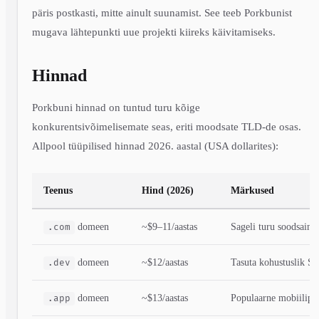
päris postkasti, mitte ainult suunamist. See teeb Porkbunist
mugava lähtepunkti uue projekti kiireks käivitamiseks.
Hinnad
Porkbuni hinnad on tuntud turu kõige
konkurentsivõimelisemate seas, eriti moodsate TLD-de osas.
Allpool tüüpilised hinnad 2026. aastal (USA dollarites):
Teenus
Hind (2026)
Märkused
domeen
~$9–11/aastas
Sageli turu soodsaim
.com
domeen
~$12/aastas
Tasuta kohustuslik 
.dev
domeen
~$13/aastas
Populaarne mobiilipro
.app