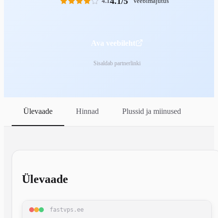
4.1/5
4.1
Veebimajutus
Ava veebileht
Sisaldab partnerlinki
Ülevaade
Hinnad
Plussid ja miinused
Ülevaade
fastvps.ee