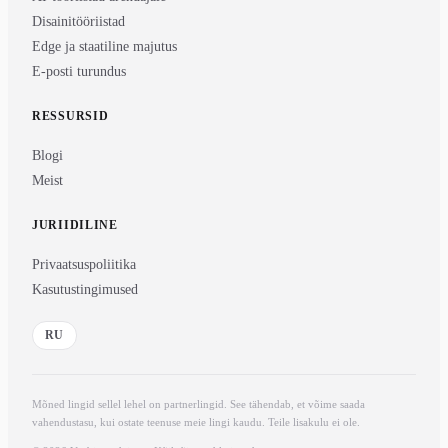
Disainitööriistad
Edge ja staatiline majutus
E-posti turundus
RESSURSID
Blogi
Meist
JURIIDILINE
Privaatsuspoliitika
Kasutustingimused
RU
Mõned lingid sellel lehel on partnerlingid. See tähendab, et võime saada
vahendustasu, kui ostate teenuse meie lingi kaudu. Teile lisakulu ei ole.