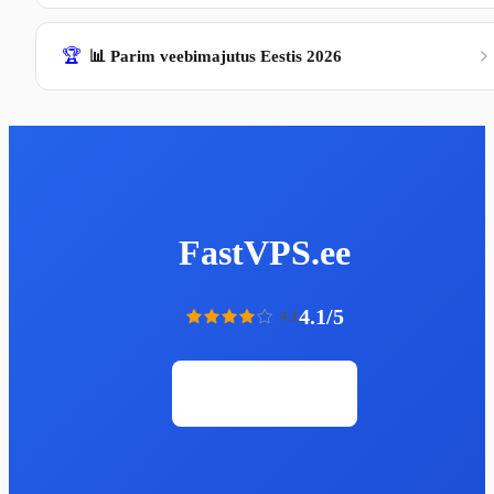
🏆
📊 Parim veebimajutus Eestis 2026
FastVPS.ee
4.1/5
4.1
Ava veebileht