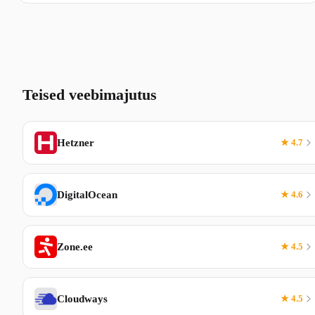
Teised veebimajutus
Hetzner
★ 4.7
DigitalOcean
★ 4.6
Zone.ee
★ 4.5
Cloudways
★ 4.5