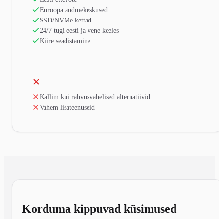
Euroopa andmekeskused
SSD/NVMe kettad
24/7 tugi eesti ja vene keeles
Kiire seadistamine
Kallim kui rahvusvahelised alternatiivid
Vahem lisateenuseid
Korduma kippuvad küsimused