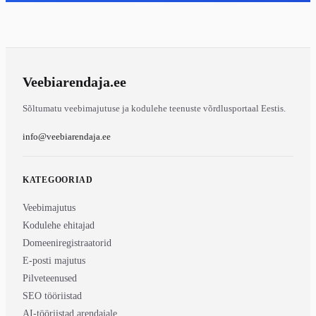
Veebiarendaja
.ee
Sõltumatu veebimajutuse ja kodulehe teenuste võrdlusportaal Eestis.
info@veebiarendaja.ee
KATEGOORIAD
Veebimajutus
Kodulehe ehitajad
Domeeniregistraatorid
E-posti majutus
Pilveteenused
SEO tööriistad
AI-tööriistad arendajale