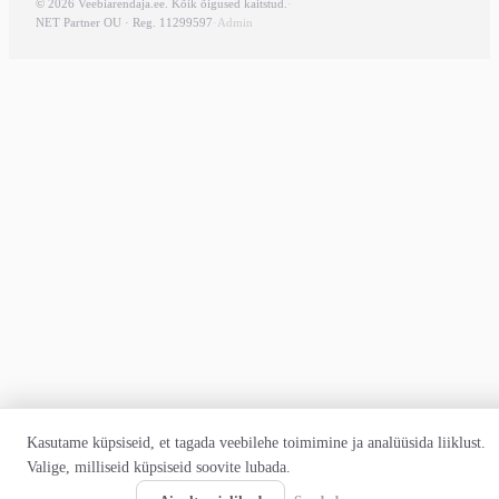
© 2026 Veebiarendaja.ee. Kõik õigused kaitstud.
·
NET Partner OU · Reg. 11299597
·
Admin
Kasutame küpsiseid, et tagada veebilehe toimimine ja analüüsida liiklust.
Valige, milliseid küpsiseid soovite lubada.